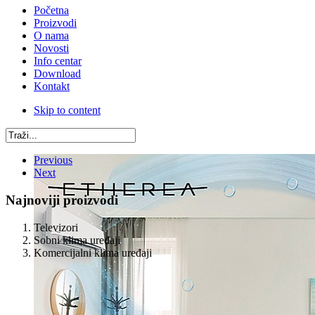
Početna
Proizvodi
O nama
Novosti
Info centar
Download
Kontakt
Skip to content
Previous
Next
Najnoviji proizvodi
Televizori
Sobni klima uređaji
Komercijalni klima uređaji