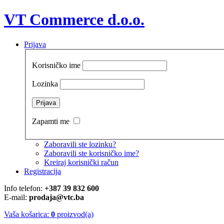
VT Commerce d.o.o.
Prijava
Korisničko ime
Lozinka
Zapamti me
Zaboravili ste lozinku?
Zaboravili ste korisničko ime?
Kreiraj korisnički račun
Registracija
Info telefon:
+387 39 832 600
E-mail:
prodaja@vtc.ba
Vaša košarica:
0
proizvod(a)