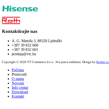
1350,0 KM
Read more
UZ35ZKE
Kontaktirajte nas
1320,0 KM
A. G. Matoša 3, 88320 Ljubuški
Read more
+387 39 832 600
+387 39 832 601
prodaja@vtc.ba
Copyright © 2026 VT Commerce d.o.o.. Sva prava zadržana.
Design by
Korint.c
UZ25ZKE
Početna
1245,0 KM
Proizvodi
Read more
O nama
Novosti
Info centar
Download
UZ50ZKE
Kontakt
Košarica je prazna.
2025,0 KM