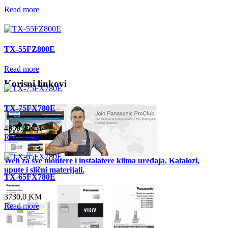
Read more
TX-55FZ800E
Read more
Korisni linkovi
TX-75FX780E
4830,0 KM
Read more
Web za sve montere i instalatere klima uređaja. Katalozi,
upute i slični materijali.
TX-65FX780E
3730,0 KM
Read more