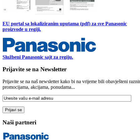
BZ50ZKE
2150,0 KM
EU portal sa lokaliziranim uputama (pdf) za sve Panasonic
Read more
proizvode u regiji.
BZ60ZKE
Službeni Panasonic sajt za regiju.
2600,0 KM
Prijavite se na Newsletter
Read more
Prijavite se na naš newsletter kako bi na vrijeme bili obavješteni razn
promocijama, akcijama, ponudama...
BZ35ZKE
1420,0 KM
Read more
Naši partneri
BZ25ZKE