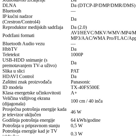
DLNA
Da (DTCP-IP/DMP/DMR/DMS)
Bluetooth
—
IP kućni nadzor
Da
(Crestron/Control4)
Reproduktor medijskih sadržaja
Da (2.0)
AVI/HEVC/MKV/WMV/MP4/M4
Podržani formati
MP3/AAC/WMA Pro/FLAC/Apple
Bluetooth Audio vezu
—
HbbTV
Da
Teletekst
1000P
USB-HDD snimanje (s
Da
premotavanjem TV-a uživo)
Slika u slici
PAT
HDAVI Control
Da
Zaštitni znak proizvođača
Panasonic
ID modela
TX-40FS500E
Klasa energetske učinkovitosti
A+
Veličina vidljivog ekrana
100 cm / 40 inča
(dijagonala)
Prosječna potrošnja energije kada
46 W
je televizor uključen
Godišnja potrošnja energije
64 kWh/godine
Potrošnja u pripravnom stanju
0,5 W
Potrošnja energije kad je TV
0.3 W