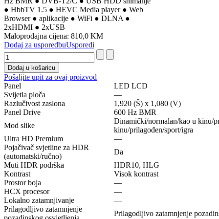
Hz BMR ● DVB-T2/C ● USB HDD snimanje
● HbbTV 1.5 ● HEVC Media player ● Web
Browser ● aplikacije ● WiFi ● DLNA ●
2xHDMI ● 2xUSB
Maloprodajna cijena:
810,0 KM
Dodaj za usporedbu
Usporedi
Pošaljite upit za ovaj proizvod
Panel
LED LCD
Svijetla ploča
—
Razlučivost zaslona
1,920 (Š) x 1,080 (V)
Panel Drive
600 Hz BMR
Dinamički/normalan/kao u kinu/pr
Mod slike
kinu/prilagođen/sport/igra
Ultra HD Premium
—
Pojačivač svjetline za HDR
Da
(automatski/ručno)
Muti HDR podrška
HDR10, HLG
Kontrast
Visok kontrast
Prostor boja
—
HCX procesor
—
Lokalno zatamnjivanje
—
Prilagodljivo zatamnjenje
Prilagodljivo zatamnjenje pozadin
pozadinskog osvjetljenja