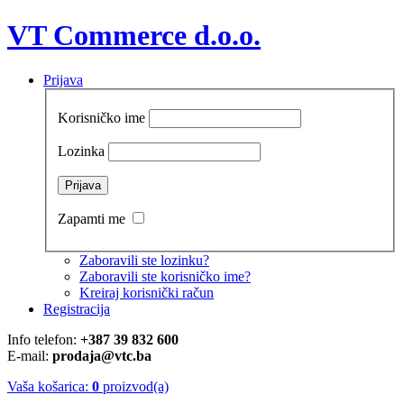
VT Commerce d.o.o.
Prijava
Korisničko ime
Lozinka
Zapamti me
Zaboravili ste lozinku?
Zaboravili ste korisničko ime?
Kreiraj korisnički račun
Registracija
Info telefon:
+387 39 832 600
E-mail:
prodaja@vtc.ba
Vaša košarica:
0
proizvod(a)