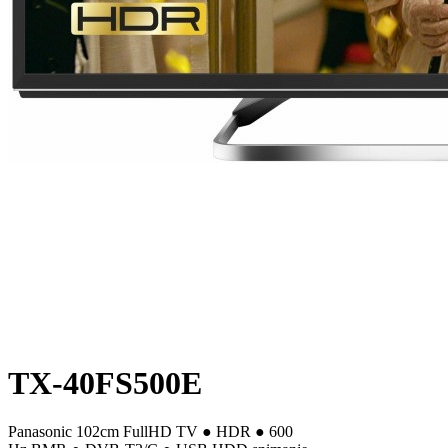
TX-40FS500E
Panasonic 102cm FullHD TV ● HDR ● 600