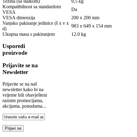
Težina (sa stalkom)
9,5 kg
Kompatibilnost sa standardom
Da
VESA
VESA dimenzija
200 x 200 mm
Vanjsko pakiranje jedinice (š x v x
983 x 649 x 154 mm
d)
Ukupna masa s pakiranjem
12.0 kg
Usporedi
proizvode
Prijavite se na
Newsletter
Prijavite se na naš
newsletter kako bi na
vrijeme bili obavješteni
raznim promocijama,
akcijama, ponudama...