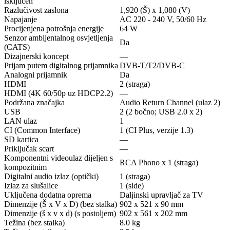
isključen
Razlučivost zaslona
1,920 (Š) x 1,080 (V)
Napajanje
AC 220 - 240 V, 50/60 Hz
Procijenjena potrošnja energije
64 W
Senzor ambijentalnog osvjetljenja
Da
(CATS)
Dizajnerski koncept
—
Prijam putem digitalnog prijamnika
DVB-T/T2/DVB-C
Analogni prijamnik
Da
HDMI
2 (straga)
HDMI (4K 60/50p uz HDCP2.2)
—
Podržana značajka
Audio Return Channel (ulaz 2)
USB
2 (2 bočno; USB 2.0 x 2)
LAN ulaz
1
CI (Common Interface)
1 (CI Plus, verzije 1.3)
SD kartica
—
Priključak scart
—
Komponentni videoulaz dijeljen s
RCA Phono x 1 (straga)
kompozitnim
Digitalni audio izlaz (optički)
1 (straga)
Izlaz za slušalice
1 (side)
Uključena dodatna oprema
Daljinski upravljač za TV
Dimenzije (Š x V x D) (bez stalka)
902 x 521 x 90 mm
Dimenzije (š x v x d) (s postoljem)
902 x 561 x 202 mm
Težina (bez stalka)
8.0 kg