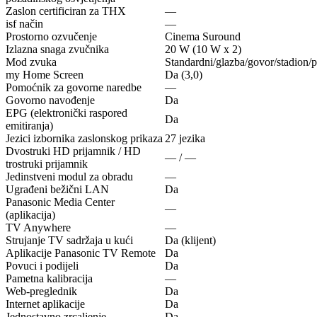
Zaslon certificiran za THX
—
isf način
—
Prostorno ozvučenje
Cinema Suround
Izlazna snaga zvučnika
20 W (10 W x 2)
Mod zvuka
Standardni/glazba/govor/stadion/
my Home Screen
Da (3,0)
Pomoćnik za govorne naredbe
—
Govorno navođenje
Da
EPG (elektronički raspored
Da
emitiranja)
Jezici izbornika zaslonskog prikaza
27 jezika
Dvostruki HD prijamnik / HD
— / —
trostruki prijamnik
Jedinstveni modul za obradu
—
Ugrađeni bežični LAN
Da
Panasonic Media Center
—
(aplikacija)
TV Anywhere
—
Strujanje TV sadržaja u kući
Da (klijent)
Aplikacije Panasonic TV Remote
Da
Povuci i podijeli
Da
Pametna kalibracija
—
Web-preglednik
Da
Internet aplikacije
Da
Jednostavno zrcaljenje
Da