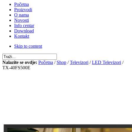
Početna
Proizvodi
O nama
Novosti
Info centar
Download
Kontakt
Skip to content
Nalazite se ovdje:
Početna
/
Shop
/
Televizori
/
LED Televizori
/
TX-40FS500E