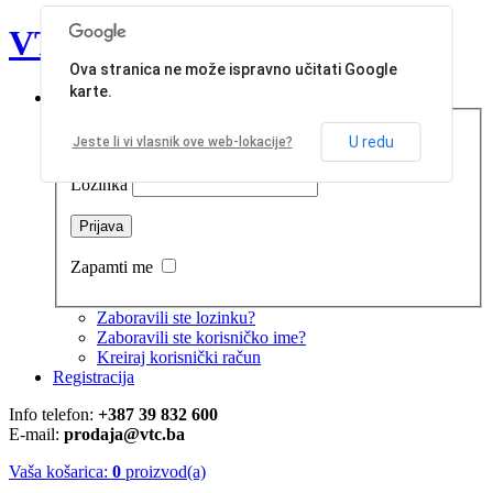
VT Commerce d.o.o.
Ova stranica ne može ispravno učitati Google
karte.
Prijava
U redu
Jeste li vi vlasnik ove web-lokacije?
Korisničko ime
Lozinka
Zapamti me
Zaboravili ste lozinku?
Zaboravili ste korisničko ime?
Kreiraj korisnički račun
Registracija
Info telefon:
+387 39 832 600
E-mail:
prodaja@vtc.ba
Vaša košarica:
0
proizvod(a)