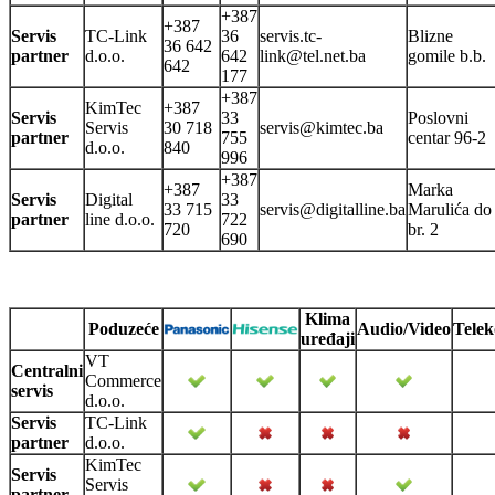
+387
+387
Servis
TC-Link
36
servis.tc-
Blizne
36 642
partner
d.o.o.
642
link@tel.net.ba
gomile b.b.
642
177
+387
KimTec
+387
Servis
33
Poslovni
Servis
30 718
servis@kimtec.ba
partner
755
centar 96-2
d.o.o.
840
996
+387
+387
Marka
Servis
Digital
33
33 715
servis@digitalline.ba
Marulića do
partner
line d.o.o.
722
720
br. 2
690
Klima
Poduzeće
Audio/Video
Telek
uređaji
VT
Centralni
Commerce
servis
d.o.o.
Servis
TC-Link
partner
d.o.o.
KimTec
Servis
Servis
partner