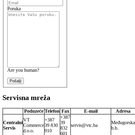
Poruka
Are you human?
Pošalji
Servisna mreža
Poduzeće
Telefon
Fax
E-mail
Adresa
+387
VT
+387
Centralni
39
Međugorska
Commerce
39 830
servis@vtc.ba
Servis
832
b.b.
d.o.o.
910
601