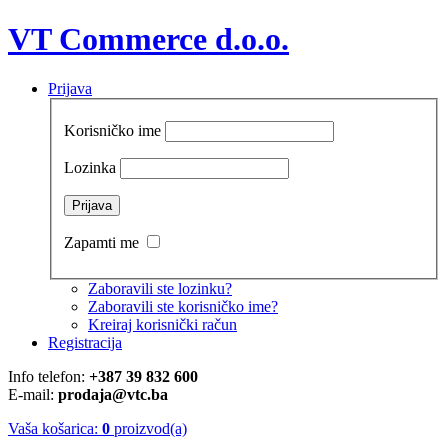
VT Commerce d.o.o.
Prijava
Korisničko ime
Lozinka
Zapamti me
Zaboravili ste lozinku?
Zaboravili ste korisničko ime?
Kreiraj korisnički račun
Registracija
Info telefon:
+387 39 832 600
E-mail:
prodaja@vtc.ba
Vaša košarica:
0
proizvod(a)