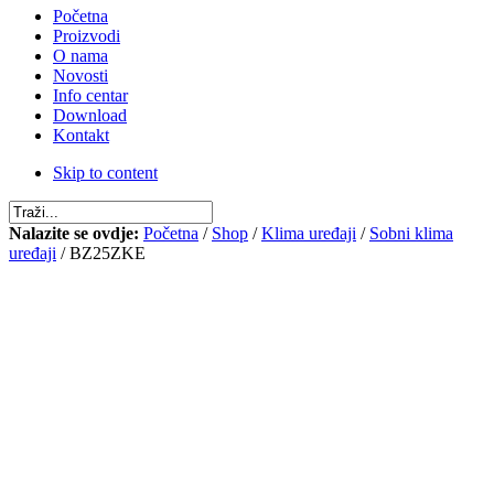
Početna
Proizvodi
O nama
Novosti
Info centar
Download
Kontakt
Skip to content
Nalazite se ovdje:
Početna
/
Shop
/
Klima uređaji
/
Sobni klima
uređaji
/ BZ25ZKE