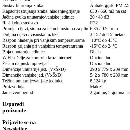
Sustav filtriranja zraka
Antialergijski PM 2.5 
Kapacitet strujanja zraka, hlađenje/grijanje
630 / 666 m3 na sat
Jačina zvuka unutarnje/vanjske jedinice
20 / 48 dB
Rashladno sredstvo
R32
Promjer cijevi, strana za tekućinu/strana za plin
6.35 / 9.52 mm
Duljina cijevi / visinska razlika
3-15 / do 15 metara
Raspon hlađenja pri vanjskim temperaturama
-10°C do 43°C
Raspon grijanja pri vanjskim temperaturama
-15°C do 24°C
Boja unutarnje jedinice
Bijela
WiFi sučelje za kontrolu kroz Internet
Opcionalno
Žičani daljinski upravljač
Opcionalno
Dimenzije unutarnje jed. (VxŠxD)
290 x 779 x 209 mm
Dimenzije vanjske jed. (VxŠxD)
542 x 780 x 289 mm
Težina unutarnje/vanjske jedinice
8 / 24 kg
Proizvodnja
Malezija
Jamstveni period
2 godine, 5 godina n
Usporedi
proizvode
Prijavite se na
Newsletter