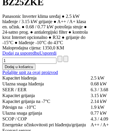
BZ25ZKE
Panasonic Inverter klima uređaj ● 2.5 kW
hlađenje / 3.15 kW grijanje ● A++ / A+ klasa
en. učink. ● 0.68 / 0.77 kW potrošnja struje ●
24-satno prog. ● antialergijski filter ● kontrola
kroz Internet opcionalno ● R32 ● grijanje do
-15°C ● hlađenje -10°C do 43°C
Maloprodajna cijena:
1350,0 KM
Dodaj za usporedbu
Usporedi
Pošaljite upit za ovaj proizvod
Kapacitet hlađenja
2.5 kW
Ulazna snaga hlađenja
0.68 kW
SEER / EER
6.3 / 3.68
Kapacitet grijanja
3.15 kW
Kapacitet grijanja na -7°C
2.14 kW
Pdesign na -10°C
1.9 kW
Ulazna snaga grijanja
0.77 kW
SCOP / COP
4.3 / 4.09
Energetske učinkovitosti pri hlađenju/grijanju
A++ / A+
Econavi senzor
-