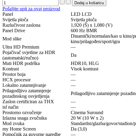
Pošaljite upit za ovaj proizvod
Panel
LED LCD
Svijetla ploča
Svijetla ploča
Razlučivost zaslona
1,920 (Š) x 1,080 (V)
Panel Drive
600 Hz BMR
Dinamički/normalan/kao u kinu/pr
Mod slike
kinu/prilagođen/sport/igra
Ultra HD Premium
—
Pojačivač svjetline za HDR
Da
(automatski/ručno)
Muti HDR podrška
HDR10, HLG
Kontrast
Visok kontrast
Prostor boja
—
HCX procesor
—
Lokalno zatamnjivanje
—
Prilagodljivo zatamnjenje
Prilagodljivo zatamnjenje pozadin
pozadinskog osvjetljenja
Zaslon certificiran za THX
—
isf način
—
Prostorno ozvučenje
Cinema Suround
Izlazna snaga zvučnika
20 W (10 W x 2)
Mod zvuka
Standardni/glazba/govor/stadion/
my Home Screen
Da (3,0)
Pomoćnik za govorne naredbe
—