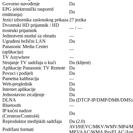
Govorno navođenje
Da
EPG (elektronički raspored
Da
emitiranja)
Jezici izbornika zaslonskog prikaza
27 jezika
Dvostruki HD prijamnik / HD
— / —
trostruki prijamnik
Jedinstveni modul za obradu
—
Ugrađeni bežični LAN
Da
Panasonic Media Center
—
(aplikacija)
TV Anywhere
—
Strujanje TV sadržaja u kući
Da (klijent)
Aplikacije Panasonic TV Remote
Da
Povuci i podijeli
Da
Pametna kalibracija
—
Web-preglednik
Da
Internet aplikacije
Da
Jednostavno zrcaljenje
Da
DLNA
Da (DTCP-IP/DMP/DMR/DMS)
Bluetooth
—
IP kućni nadzor
Da
(Crestron/Control4)
Reproduktor medijskih sadržaja
Da (2.0)
AVI/HEVC/MKV/WMV/MP4/M4
Podržani formati
MP3/AAC/WMA Pro/FLAC/Apple