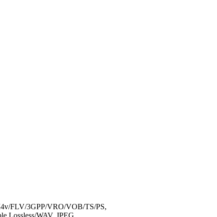
v/FLV/3GPP/VRO/VOB/TS/PS,
 Lossless/WAV, JPEG