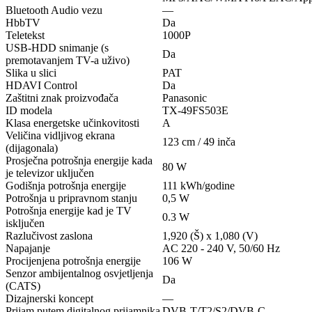
Bluetooth Audio vezu
—
HbbTV
Da
Teletekst
1000P
USB-HDD snimanje (s
Da
premotavanjem TV-a uživo)
Slika u slici
PAT
HDAVI Control
Da
Zaštitni znak proizvođača
Panasonic
ID modela
TX-49FS503E
Klasa energetske učinkovitosti
A
Veličina vidljivog ekrana
123 cm / 49 inča
(dijagonala)
Prosječna potrošnja energije kada
80 W
je televizor uključen
Godišnja potrošnja energije
111 kWh/godine
Potrošnja u pripravnom stanju
0,5 W
Potrošnja energije kad je TV
0.3 W
isključen
Razlučivost zaslona
1,920 (Š) x 1,080 (V)
Napajanje
AC 220 - 240 V, 50/60 Hz
Procijenjena potrošnja energije
106 W
Senzor ambijentalnog osvjetljenja
Da
(CATS)
Dizajnerski koncept
—
Prijam putem digitalnog prijamnika
DVB-T/T2/S2/DVB-C