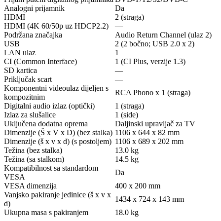
Analogni prijamnik
Da
HDMI
2 (straga)
HDMI (4K 60/50p uz HDCP2.2)
—
Podržana značajka
Audio Return Channel (ulaz 2)
USB
2 (2 bočno; USB 2.0 x 2)
LAN ulaz
1
CI (Common Interface)
1 (CI Plus, verzije 1.3)
SD kartica
—
Priključak scart
—
Komponentni videoulaz dijeljen s
RCA Phono x 1 (straga)
kompozitnim
Digitalni audio izlaz (optički)
1 (straga)
Izlaz za slušalice
1 (side)
Uključena dodatna oprema
Daljinski upravljač za TV
Dimenzije (Š x V x D) (bez stalka)
1106 x 644 x 82 mm
Dimenzije (š x v x d) (s postoljem)
1106 x 689 x 202 mm
Težina (bez stalka)
13.0 kg
Težina (sa stalkom)
14.5 kg
Kompatibilnost sa standardom
Da
VESA
VESA dimenzija
400 x 200 mm
Vanjsko pakiranje jedinice (š x v x
1434 x 724 x 143 mm
d)
Ukupna masa s pakiranjem
18.0 kg