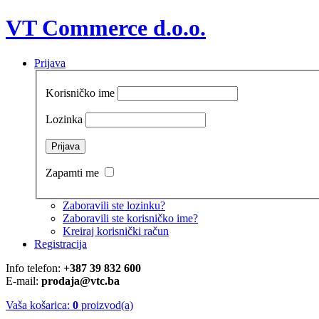
VT Commerce d.o.o.
Prijava
Korisničko ime
Lozinka
Zapamti me
Zaboravili ste lozinku?
Zaboravili ste korisničko ime?
Kreiraj korisnički račun
Registracija
Info telefon:
+387 39 832 600
E-mail:
prodaja@vtc.ba
Vaša košarica:
0
proizvod(a)