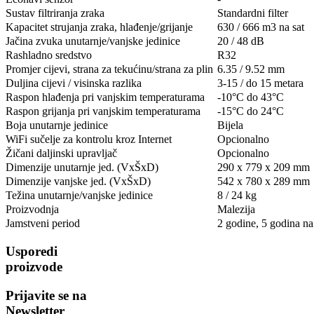
Sustav filtriranja zraka
Standardni filter
Kapacitet strujanja zraka, hlađenje/grijanje
630 / 666 m3 na sat
Jačina zvuka unutarnje/vanjske jedinice
20 / 48 dB
Rashladno sredstvo
R32
Promjer cijevi, strana za tekućinu/strana za plin
6.35 / 9.52 mm
Duljina cijevi / visinska razlika
3-15 / do 15 metara
Raspon hlađenja pri vanjskim temperaturama
-10°C do 43°C
Raspon grijanja pri vanjskim temperaturama
-15°C do 24°C
Boja unutarnje jedinice
Bijela
WiFi sučelje za kontrolu kroz Internet
Opcionalno
Žičani daljinski upravljač
Opcionalno
Dimenzije unutarnje jed. (VxŠxD)
290 x 779 x 209 mm
Dimenzije vanjske jed. (VxŠxD)
542 x 780 x 289 mm
Težina unutarnje/vanjske jedinice
8 / 24 kg
Proizvodnja
Malezija
Jamstveni period
2 godine, 5 godina n
Usporedi
proizvode
Prijavite se na
Newsletter