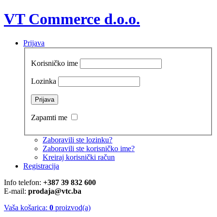
VT Commerce d.o.o.
Prijava
Korisničko ime
Lozinka
Zapamti me
Zaboravili ste lozinku?
Zaboravili ste korisničko ime?
Kreiraj korisnički račun
Registracija
Info telefon:
+387 39 832 600
E-mail:
prodaja@vtc.ba
Vaša košarica:
0
proizvod(a)