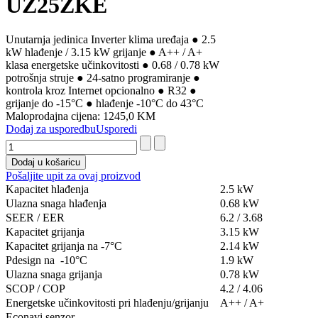
UZ25ZKE
Unutarnja jedinica Inverter klima uređaja ● 2.5
kW hlađenje / 3.15 kW grijanje ● A++ / A+
klasa energetske učinkovitosti ● 0.68 / 0.78 kW
potrošnja struje ● 24-satno programiranje ●
kontrola kroz Internet opcionalno ● R32 ●
grijanje do -15°C ● hlađenje -10°C do 43°C
Maloprodajna cijena:
1245,0 KM
Dodaj za usporedbu
Usporedi
Pošaljite upit za ovaj proizvod
Kapacitet hlađenja
2.5 kW
Ulazna snaga hlađenja
0.68 kW
SEER / EER
6.2 / 3.68
Kapacitet grijanja
3.15 kW
Kapacitet grijanja na -7°C
2.14 kW
Pdesign na -10°C
1.9 kW
Ulazna snaga grijanja
0.78 kW
SCOP / COP
4.2 / 4.06
Energetske učinkovitosti pri hlađenju/grijanju
A++ / A+
Econavi senzor
-