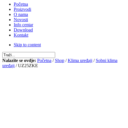
Početna
Proizvodi
O nama
Novosti
Info centar
Download
Kontakt
Skip to content
Nalazite se ovdje:
Početna
/
Shop
/
Klima uređaji
/
Sobni klima
uređaji
/ UZ25ZKE