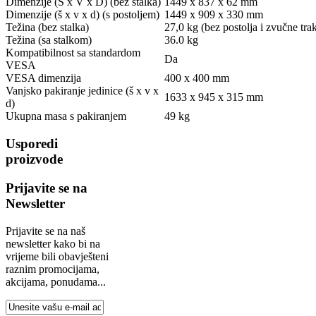
Dimenzije (Š x V x D) (bez stalka)
1449 x 837 x 62 mm
Dimenzije (š x v x d) (s postoljem)
1449 x 909 x 330 mm
Težina (bez stalka)
27,0 kg (bez postolja i zvučne tra
Težina (sa stalkom)
36.0 kg
Kompatibilnost sa standardom
Da
VESA
VESA dimenzija
400 x 400 mm
Vanjsko pakiranje jedinice (š x v x
1633 x 945 x 315 mm
d)
Ukupna masa s pakiranjem
49 kg
Usporedi
proizvode
Prijavite se na
Newsletter
Prijavite se na naš
newsletter kako bi na
vrijeme bili obavješteni
raznim promocijama,
akcijama, ponudama...