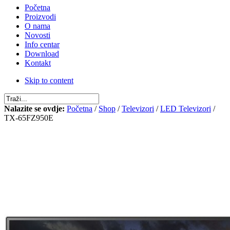
Početna
Proizvodi
O nama
Novosti
Info centar
Download
Kontakt
Skip to content
Nalazite se ovdje:
Početna
/
Shop
/
Televizori
/
LED Televizori
/
TX-65FZ950E