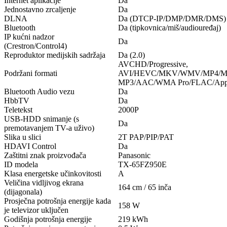
Internet aplikacije
Da
Jednostavno zrcaljenje
Da
DLNA
Da (DTCP-IP/DMP/DMR/DMS)
Bluetooth
Da (tipkovnica/miš/audiouređaj)
IP kućni nadzor
Da
(Crestron/Control4)
Reproduktor medijskih sadržaja
Da (2.0)
AVCHD/Progressive,
Podržani formati
AVI/HEVC/MKV/WMV/MP4/M4
MP3/AAC/WMA Pro/FLAC/Apple
Bluetooth Audio vezu
Da
HbbTV
Da
Teletekst
2000P
USB-HDD snimanje (s
Da
premotavanjem TV-a uživo)
Slika u slici
2T PAP/PIP/PAT
HDAVI Control
Da
Zaštitni znak proizvođača
Panasonic
ID modela
TX-65FZ950E
Klasa energetske učinkovitosti
A
Veličina vidljivog ekrana
164 cm / 65 inča
(dijagonala)
Prosječna potrošnja energije kada
158 W
je televizor uključen
Godišnja potrošnja energije
219 kWh