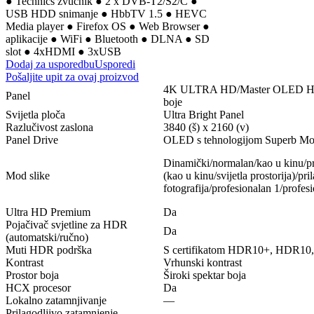
● Technics zvučnik ● 2 x DVB-T2/S2/C ●
USB HDD snimanje ● HbbTV 1.5 ● HEVC
Media player ● Firefox OS ● Web Browser ●
aplikacije ● WiFi ● Bluetooth ● DLNA ● SD
slot ● 4xHDMI ● 3xUSB
Dodaj za usporedbu
Usporedi
Pošaljite upit za ovaj proizvod
4K ULTRA HD/Master OLED HDR s
Panel
boje
Svijetla ploča
Ultra Bright Panel
Razlučivost zaslona
3840 (š) x 2160 (v)
Panel Drive
OLED s tehnologijom Superb Mo
Dinamički/normalan/kao u kinu/p
Mod slike
(kao u kinu/svijetla prostorija)/pr
fotografija/profesionalan 1/profesi
Ultra HD Premium
Da
Pojačivač svjetline za HDR
Da
(automatski/ručno)
Muti HDR podrška
S certifikatom HDR10+, HDR10
Kontrast
Vrhunski kontrast
Prostor boja
Široki spektar boja
HCX procesor
Da
Lokalno zatamnjivanje
—
Prilagodljivo zatamnjenje