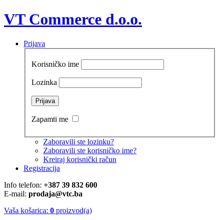
VT Commerce d.o.o.
Prijava
Korisničko ime
Lozinka
Zapamti me
Zaboravili ste lozinku?
Zaboravili ste korisničko ime?
Kreiraj korisnički račun
Registracija
Info telefon:
+387 39 832 600
E-mail:
prodaja@vtc.ba
Vaša košarica:
0
proizvod(a)