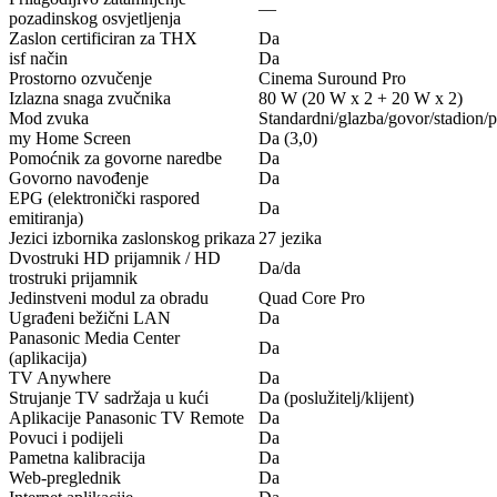
—
pozadinskog osvjetljenja
Zaslon certificiran za THX
Da
isf način
Da
Prostorno ozvučenje
Cinema Suround Pro
Izlazna snaga zvučnika
80 W (20 W x 2 + 20 W x 2)
Mod zvuka
Standardni/glazba/govor/stadion/
my Home Screen
Da (3,0)
Pomoćnik za govorne naredbe
Da
Govorno navođenje
Da
EPG (elektronički raspored
Da
emitiranja)
Jezici izbornika zaslonskog prikaza
27 jezika
Dvostruki HD prijamnik / HD
Da/da
trostruki prijamnik
Jedinstveni modul za obradu
Quad Core Pro
Ugrađeni bežični LAN
Da
Panasonic Media Center
Da
(aplikacija)
TV Anywhere
Da
Strujanje TV sadržaja u kući
Da (poslužitelj/klijent)
Aplikacije Panasonic TV Remote
Da
Povuci i podijeli
Da
Pametna kalibracija
Da
Web-preglednik
Da