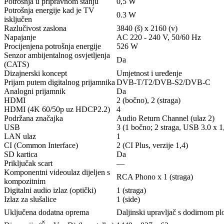
Potrošnja u pripravnom stanju
0,5 W
Potrošnja energije kad je TV
0.3 W
isključen
Razlučivost zaslona
3840 (š) x 2160 (v)
Napajanje
AC 220 - 240 V, 50/60 Hz
Procijenjena potrošnja energije
526 W
Senzor ambijentalnog osvjetljenja
Da
(CATS)
Dizajnerski koncept
Umjetnost i uređenje
Prijam putem digitalnog prijamnika
DVB-T/T2/DVB-S2/DVB-C
Analogni prijamnik
Da
HDMI
2 (bočno), 2 (straga)
HDMI (4K 60/50p uz HDCP2.2)
4
Podržana značajka
Audio Return Channel (ulaz 2)
USB
3 (1 bočno; 2 straga, USB 3.0 x 1
LAN ulaz
1
CI (Common Interface)
2 (CI Plus, verzije 1,4)
SD kartica
Da
Priključak scart
—
Komponentni videoulaz dijeljen s
RCA Phono x 1 (straga)
kompozitnim
Digitalni audio izlaz (optički)
1 (straga)
Izlaz za slušalice
1 (side)
Uključena dodatna oprema
Daljinski upravljač s dodirnom pl