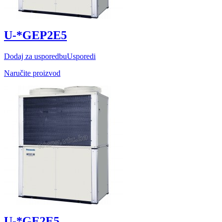
U-*GEP2E5
Dodaj za usporedbu
Usporedi
Naručite proizvod
U-*GE2E5