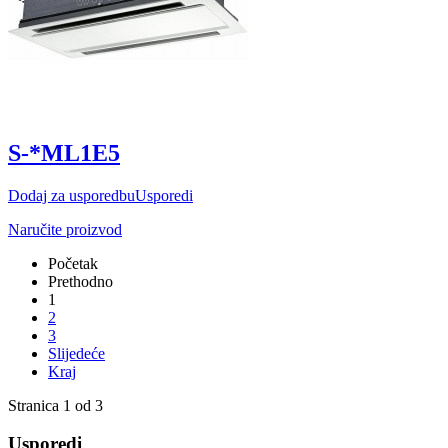
S-*ML1E5
Dodaj za usporedbu
Usporedi
Naručite proizvod
Početak
Prethodno
1
2
3
Slijedeće
Kraj
Stranica 1 od 3
Usporedi