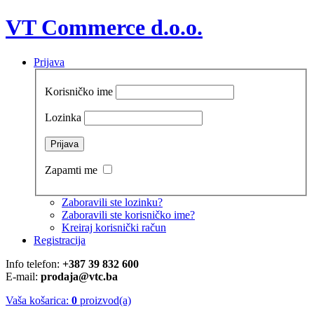
VT Commerce d.o.o.
Prijava
Korisničko ime
Lozinka
Zapamti me
Zaboravili ste lozinku?
Zaboravili ste korisničko ime?
Kreiraj korisnički račun
Registracija
Info telefon:
+387 39 832 600
E-mail:
prodaja@vtc.ba
Vaša košarica:
0
proizvod(a)