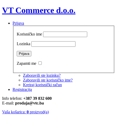
VT Commerce d.o.o.
Prijava
Korisničko ime
Lozinka
Zapamti me
Zaboravili ste lozinku?
Zaboravili ste korisničko ime?
Kreiraj korisnički račun
Registracija
Info telefon:
+387 39 832 600
E-mail:
prodaja@vtc.ba
Vaša košarica:
0
proizvod(a)