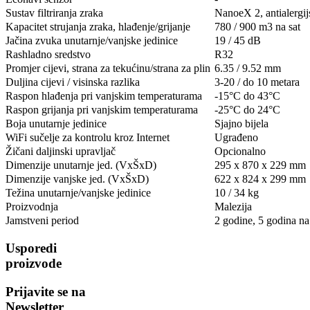
Sustav filtriranja zraka
NanoeX 2, antialergij
Kapacitet strujanja zraka, hlađenje/grijanje
780 / 900 m3 na sat
Jačina zvuka unutarnje/vanjske jedinice
19 / 45 dB
Rashladno sredstvo
R32
Promjer cijevi, strana za tekućinu/strana za plin
6.35 / 9.52 mm
Duljina cijevi / visinska razlika
3-20 / do 10 metara
Raspon hlađenja pri vanjskim temperaturama
-15°C do 43°C
Raspon grijanja pri vanjskim temperaturama
-25°C do 24°C
Boja unutarnje jedinice
Sjajno bijela
WiFi sučelje za kontrolu kroz Internet
Ugrađeno
Žičani daljinski upravljač
Opcionalno
Dimenzije unutarnje jed. (VxŠxD)
295 x 870 x 229 mm
Dimenzije vanjske jed. (VxŠxD)
622 x 824 x 299 mm
Težina unutarnje/vanjske jedinice
10 / 34 kg
Proizvodnja
Malezija
Jamstveni period
2 godine, 5 godina n
Usporedi
proizvode
Prijavite se na
Newsletter