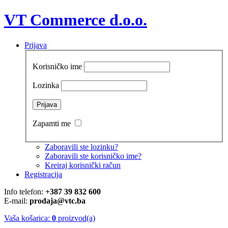
VT Commerce d.o.o.
Prijava
Korisničko ime
Lozinka
Zapamti me
Zaboravili ste lozinku?
Zaboravili ste korisničko ime?
Kreiraj korisnički račun
Registracija
Info telefon:
+387 39 832 600
E-mail:
prodaja@vtc.ba
Vaša košarica:
0
proizvod(a)