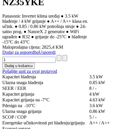
NZ35YKE
Panasonic Inverter klima uređaj ● 3.5 kW
hlađenje / 4 kW grijanje ● A++ / A++ klasa en.
učink. ● 0.85 / 0.86 kW potrošnja struje ● 24-
satno prog. ● NanoeX 2 generator ● WiFi
ugrađen ● R32 ● grijanje do -25°C ● hlađenje
-15°C do 43°C
Maloprodajna cijena:
2825,4 KM
Dodaj za usporedbu
Usporedi
Pošaljite upit za ovaj proizvod
Kapacitet hlađenja
3.5 kW
Ulazna snaga hlađenja
0.85 kW
SEER / EER
8 / -
Kapacitet grijanja
4 kW
Kapacitet grijanja na -7°C
4.63 kW
Pdesign na -10°C
3.6 kW
Ulazna snaga grijanja
0.86 kW
SCOP / COP
5 / -
Energetske učinkovitosti pri hlađenju/grijanju
A++ / A++
Econavi senzor
-