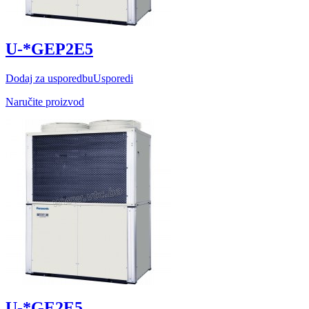
U-*GEP2E5
Dodaj za usporedbu
Usporedi
Naručite proizvod
U-*GE2E5