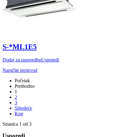
S-*ML1E5
Dodaj za usporedbu
Usporedi
Naručite proizvod
Početak
Prethodno
1
2
3
Slijedeće
Kraj
Stranica 1 od 3
Usporedi