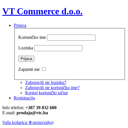
VT Commerce d.o.o.
Prijava
Korisničko ime
Lozinka
Zapamti me
Zaboravili ste lozinku?
Zaboravili ste korisničko ime?
Kreiraj korisnički račun
Registracija
Info telefon:
+387 39 832 600
E-mail:
prodaja@vtc.ba
Vaša košarica:
0
proizvod(a)