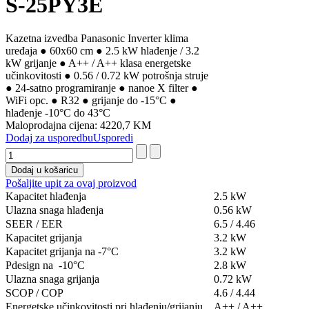
S-25PY3E
Kazetna izvedba Panasonic Inverter klima
uređaja ● 60x60 cm ● 2.5 kW hlađenje / 3.2
kW grijanje ● A++ / A++ klasa energetske
učinkovitosti ● 0.56 / 0.72 kW potrošnja struje
● 24-satno programiranje ● nanoe X filter ●
WiFi opc. ● R32 ● grijanje do -15°C ●
hlađenje -10°C do 43°C
Maloprodajna cijena:
4220,7 KM
Dodaj za usporedbu
Usporedi
Pošaljite upit za ovaj proizvod
Kapacitet hlađenja
2.5 kW
Ulazna snaga hlađenja
0.56 kW
SEER / EER
6.5 / 4.46
Kapacitet grijanja
3.2 kW
Kapacitet grijanja na -7°C
3.2 kW
Pdesign na -10°C
2.8 kW
Ulazna snaga grijanja
0.72 kW
SCOP / COP
4.6 / 4.44
Energetske učinkovitosti pri hlađenju/grijanju
A++ / A++