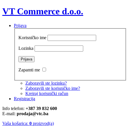
VT Commerce d.o.o.
Prijava
Korisničko ime
Lozinka
Zapamti me
Zaboravili ste lozinku?
Zaboravili ste korisničko ime?
Kreiraj korisnički račun
Registracija
Info telefon:
+387 39 832 600
E-mail:
prodaja@vtc.ba
Vaša košarica:
0
proizvod(a)