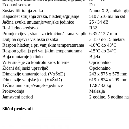
Econavi senzor
Da
Sustav filtriranja zraka
NanoeX 2, antialergij
Kapacitet strujanja zraka, hlađenje/grijanje
510 / 510 m3 na sat
Jačina zvuka unutarnje/vanjske jedinice
25 / 34 dB
Rashladno sredstvo
R32
Promjer cijevi, strana za tekućinu/strana za plin
6.35 / 12.7 mm
Duljina cijevi / visinska razlika
3-15 / do 15 metara
Raspon hlađenja pri vanjskim temperaturama
-10°C do 43°C
Raspon grijanja pri vanjskim temperaturama
-15°C do 24°C
Boja unutarnje jedinice
Bijela
WiFi sučelje za kontrolu kroz Internet
Opcionalno
Žičani daljinski upravljač
Opcionalno
Dimenzije unutarnje jed. (VxŠxD)
243 x 575 x 575 mm
Dimenzije vanjske jed. (VxŠxD)
619 x 824 x 299 mm
Težina unutarnje/vanjske jedinice
17.8 / 32 kg
Proizvodnja
Malezija
Jamstveni period
2 godine, 5 godina n
Slični proizvodi