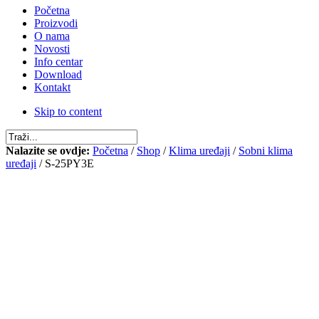
Početna
Proizvodi
O nama
Novosti
Info centar
Download
Kontakt
Skip to content
Nalazite se ovdje:
Početna
/
Shop
/
Klima uređaji
/
Sobni klima
uređaji
/ S-25PY3E