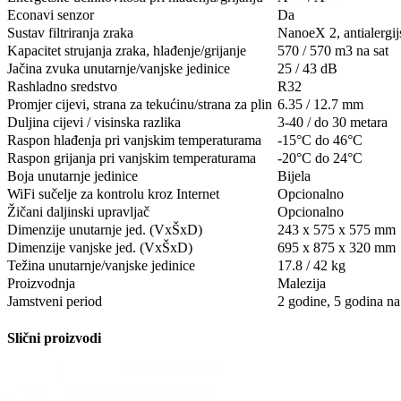
Econavi senzor
Da
Sustav filtriranja zraka
NanoeX 2, antialergij
Kapacitet strujanja zraka, hlađenje/grijanje
570 / 570 m3 na sat
Jačina zvuka unutarnje/vanjske jedinice
25 / 43 dB
Rashladno sredstvo
R32
Promjer cijevi, strana za tekućinu/strana za plin
6.35 / 12.7 mm
Duljina cijevi / visinska razlika
3-40 / do 30 metara
Raspon hlađenja pri vanjskim temperaturama
-15°C do 46°C
Raspon grijanja pri vanjskim temperaturama
-20°C do 24°C
Boja unutarnje jedinice
Bijela
WiFi sučelje za kontrolu kroz Internet
Opcionalno
Žičani daljinski upravljač
Opcionalno
Dimenzije unutarnje jed. (VxŠxD)
243 x 575 x 575 mm
Dimenzije vanjske jed. (VxŠxD)
695 x 875 x 320 mm
Težina unutarnje/vanjske jedinice
17.8 / 42 kg
Proizvodnja
Malezija
Jamstveni period
2 godine, 5 godina n
Slični proizvodi