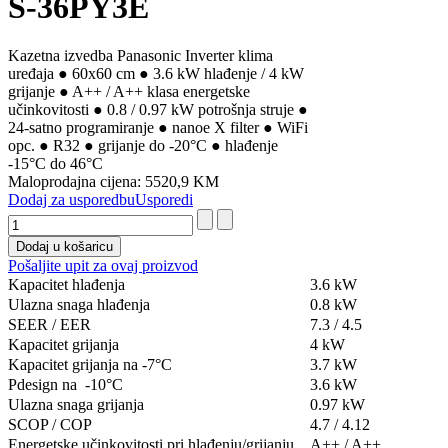
S-36PY3E
Kazetna izvedba Panasonic Inverter klima
uređaja ● 60x60 cm ● 3.6 kW hlađenje / 4 kW
grijanje ● A++ / A++ klasa energetske
učinkovitosti ● 0.8 / 0.97 kW potrošnja struje ●
24-satno programiranje ● nanoe X filter ● WiFi
opc. ● R32 ● grijanje do -20°C ● hlađenje
-15°C do 46°C
Maloprodajna cijena:
5520,9 KM
Dodaj za usporedbu
Usporedi
Pošaljite upit za ovaj proizvod
Kapacitet hlađenja
3.6 kW
Ulazna snaga hlađenja
0.8 kW
SEER / EER
7.3 / 4.5
Kapacitet grijanja
4 kW
Kapacitet grijanja na -7°C
3.7 kW
Pdesign na -10°C
3.6 kW
Ulazna snaga grijanja
0.97 kW
SCOP / COP
4.7 / 4.12
Energetske učinkovitosti pri hlađenju/grijanju
A++ / A++