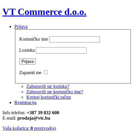
VT Commerce d.o.o.
Prijava
Korisničko ime
Lozinka
Zapamti me
Zaboravili ste lozinku?
Zaboravili ste korisničko ime?
Kreiraj korisnički račun
Registracija
Info telefon:
+387 39 832 600
E-mail:
prodaja@vtc.ba
Vaša košarica:
0
proizvod(a)