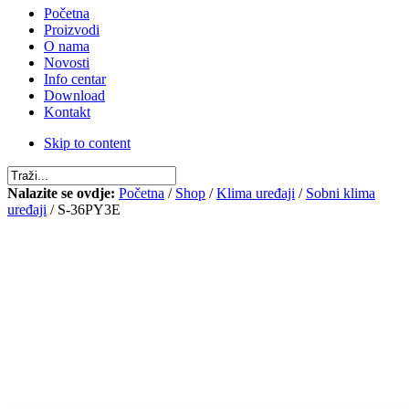
Početna
Proizvodi
O nama
Novosti
Info centar
Download
Kontakt
Skip to content
Nalazite se ovdje:
Početna
/
Shop
/
Klima uređaji
/
Sobni klima
uređaji
/ S-36PY3E