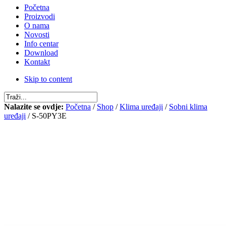
Početna
Proizvodi
O nama
Novosti
Info centar
Download
Kontakt
Skip to content
Nalazite se ovdje:
Početna
/
Shop
/
Klima uređaji
/
Sobni klima
uređaji
/ S-50PY3E