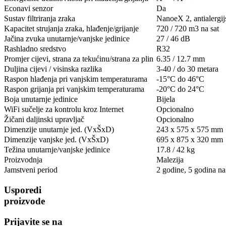
Econavi senzor
Da
Sustav filtriranja zraka
NanoeX 2, antialergij
Kapacitet strujanja zraka, hlađenje/grijanje
720 / 720 m3 na sat
Jačina zvuka unutarnje/vanjske jedinice
27 / 46 dB
Rashladno sredstvo
R32
Promjer cijevi, strana za tekućinu/strana za plin
6.35 / 12.7 mm
Duljina cijevi / visinska razlika
3-40 / do 30 metara
Raspon hlađenja pri vanjskim temperaturama
-15°C do 46°C
Raspon grijanja pri vanjskim temperaturama
-20°C do 24°C
Boja unutarnje jedinice
Bijela
WiFi sučelje za kontrolu kroz Internet
Opcionalno
Žičani daljinski upravljač
Opcionalno
Dimenzije unutarnje jed. (VxŠxD)
243 x 575 x 575 mm
Dimenzije vanjske jed. (VxŠxD)
695 x 875 x 320 mm
Težina unutarnje/vanjske jedinice
17.8 / 42 kg
Proizvodnja
Malezija
Jamstveni period
2 godine, 5 godina n
Usporedi
proizvode
Prijavite se na