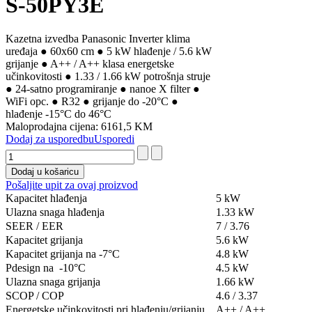
S-50PY3E
Kazetna izvedba Panasonic Inverter klima
uređaja ● 60x60 cm ● 5 kW hlađenje / 5.6 kW
grijanje ● A++ / A++ klasa energetske
učinkovitosti ● 1.33 / 1.66 kW potrošnja struje
● 24-satno programiranje ● nanoe X filter ●
WiFi opc. ● R32 ● grijanje do -20°C ●
hlađenje -15°C do 46°C
Maloprodajna cijena:
6161,5 KM
Dodaj za usporedbu
Usporedi
Pošaljite upit za ovaj proizvod
Kapacitet hlađenja
5 kW
Ulazna snaga hlađenja
1.33 kW
SEER / EER
7 / 3.76
Kapacitet grijanja
5.6 kW
Kapacitet grijanja na -7°C
4.8 kW
Pdesign na -10°C
4.5 kW
Ulazna snaga grijanja
1.66 kW
SCOP / COP
4.6 / 3.37
Energetske učinkovitosti pri hlađenju/grijanju
A++ / A++