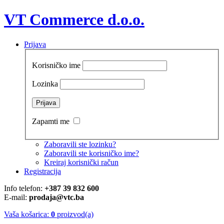
VT Commerce d.o.o.
Prijava
Korisničko ime
Lozinka
Zapamti me
Zaboravili ste lozinku?
Zaboravili ste korisničko ime?
Kreiraj korisnički račun
Registracija
Info telefon:
+387 39 832 600
E-mail:
prodaja@vtc.ba
Vaša košarica:
0
proizvod(a)