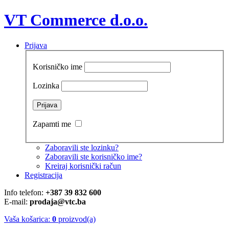
VT Commerce d.o.o.
Prijava
Korisničko ime
Lozinka
Zapamti me
Zaboravili ste lozinku?
Zaboravili ste korisničko ime?
Kreiraj korisnički račun
Registracija
Info telefon:
+387 39 832 600
E-mail:
prodaja@vtc.ba
Vaša košarica:
0
proizvod(a)