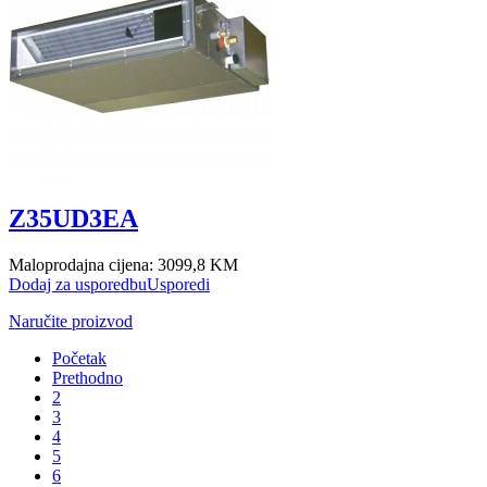
Z35UD3EA
Maloprodajna cijena:
3099,8 KM
Dodaj za usporedbu
Usporedi
Naručite proizvod
Početak
Prethodno
2
3
4
5
6