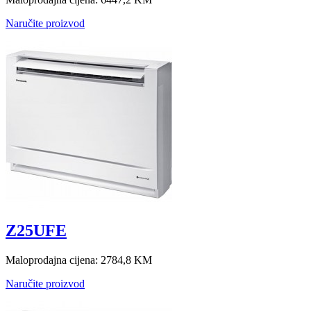
Naručite proizvod
Z25UFE
Maloprodajna cijena:
2784,8 KM
Naručite proizvod