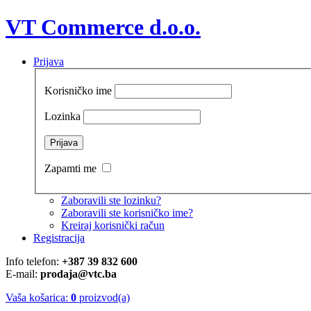
VT Commerce d.o.o.
Prijava
Korisničko ime
Lozinka
Zapamti me
Zaboravili ste lozinku?
Zaboravili ste korisničko ime?
Kreiraj korisnički račun
Registracija
Info telefon:
+387 39 832 600
E-mail:
prodaja@vtc.ba
Vaša košarica:
0
proizvod(a)