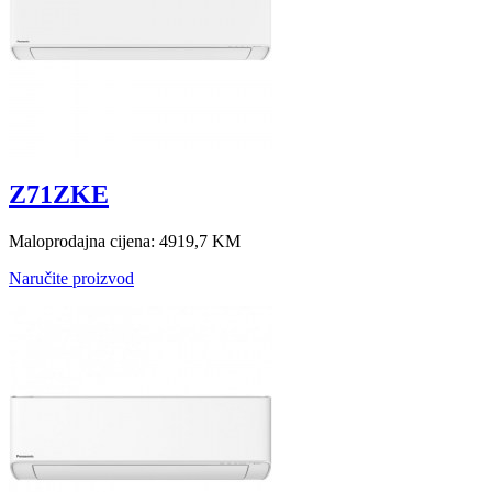
Z71ZKE
Maloprodajna cijena:
4919,7 KM
Naručite proizvod