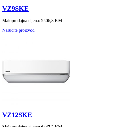
VZ9SKE
Maloprodajna cijena:
5506,8 KM
Naručite proizvod
VZ12SKE
Maloprodajna cijena:
6447,2 KM