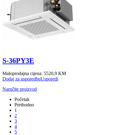
S-36PY3E
Maloprodajna cijena:
5520,9 KM
Dodaj za usporedbu
Usporedi
Naručite proizvod
Početak
Prethodno
1
2
3
4
5