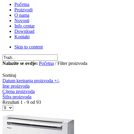
Početna
Proizvodi
O nama
Novosti
Info centar
Download
Kontakt
Skip to content
Nalazite se ovdje:
Početna
/ Filter proizvoda
Sortiraj
Datum kreiranja proizvoda +/-
Ime proizvoda
Cijena proizvoda
Šifra proizvoda
Rezultati 1 - 9 od 93