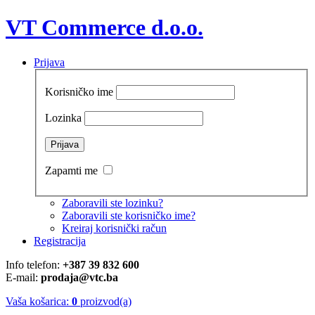
VT Commerce d.o.o.
Prijava
Korisničko ime
Lozinka
Zapamti me
Zaboravili ste lozinku?
Zaboravili ste korisničko ime?
Kreiraj korisnički račun
Registracija
Info telefon:
+387 39 832 600
E-mail:
prodaja@vtc.ba
Vaša košarica:
0
proizvod(a)