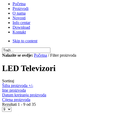
Početna
Proizvodi
O nama
Novosti
Info centar
Download
Kontakt
Skip to content
Nalazite se ovdje:
Početna
/ Filter proizvoda
LED Televizori
Sortiraj
Šifra proizvoda +/-
Ime proizvoda
Datum kreiranja proizvoda
Cijena proizvoda
Rezultati 1 - 9 od 35