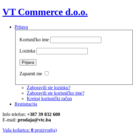
VT Commerce d.o.o.
Prijava
Korisničko ime
Lozinka
Zapamti me
Zaboravili ste lozinku?
Zaboravili ste korisničko ime?
Kreiraj korisnički račun
Registracija
Info telefon:
+387 39 832 600
E-mail:
prodaja@vtc.ba
Vaša košarica:
0
proizvod(a)