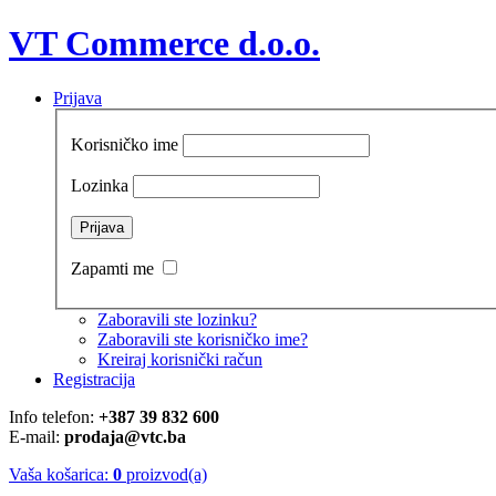
VT Commerce d.o.o.
Prijava
Korisničko ime
Lozinka
Zapamti me
Zaboravili ste lozinku?
Zaboravili ste korisničko ime?
Kreiraj korisnički račun
Registracija
Info telefon:
+387 39 832 600
E-mail:
prodaja@vtc.ba
Vaša košarica:
0
proizvod(a)