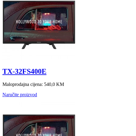
TX-32FS400E
Maloprodajna cijena:
540,0 KM
Naručite proizvod