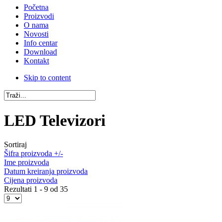
Početna
Proizvodi
O nama
Novosti
Info centar
Download
Kontakt
Skip to content
LED Televizori
Sortiraj
Šifra proizvoda +/-
Ime proizvoda
Datum kreiranja proizvoda
Cijena proizvoda
Rezultati 1 - 9 od 35