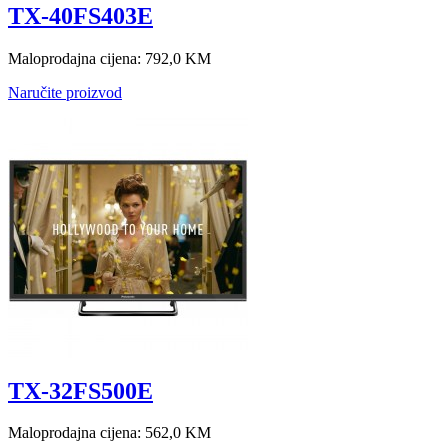
TX-40FS403E
Maloprodajna cijena:
792,0 KM
Naručite proizvod
TX-32FS500E
Maloprodajna cijena:
562,0 KM