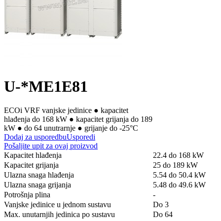
U-*ME1E81
ECOi VRF vanjske jedinice ● kapacitet
hlađenja do 168 kW ● kapacitet grijanja do 189
kW ● do 64 unutrarnje ● grijanje do -25°C
Dodaj za usporedbu
Usporedi
Pošaljite upit za ovaj proizvod
Kapacitet hlađenja
22.4 do 168 kW
Kapacitet grijanja
25 do 189 kW
Ulazna snaga hlađenja
5.54 do 50.4 kW
Ulazna snaga grijanja
5.48 do 49.6 kW
Potrošnja plina
-
Vanjske jedinice u jednom sustavu
Do 3
Max. unutarnjih jedinica po sustavu
Do 64