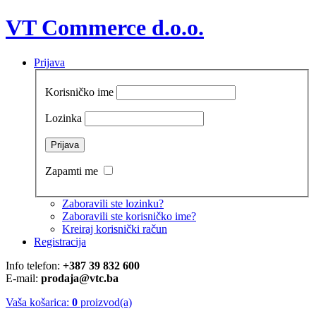
VT Commerce d.o.o.
Prijava
Korisničko ime
Lozinka
Zapamti me
Zaboravili ste lozinku?
Zaboravili ste korisničko ime?
Kreiraj korisnički račun
Registracija
Info telefon:
+387 39 832 600
E-mail:
prodaja@vtc.ba
Vaša košarica:
0
proizvod(a)