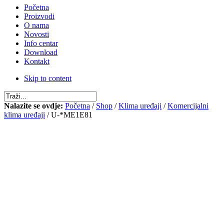
Početna
Proizvodi
O nama
Novosti
Info centar
Download
Kontakt
Skip to content
Nalazite se ovdje:
Početna
/
Shop
/
Klima uređaji
/
Komercijalni
klima uređaji
/ U-*ME1E81