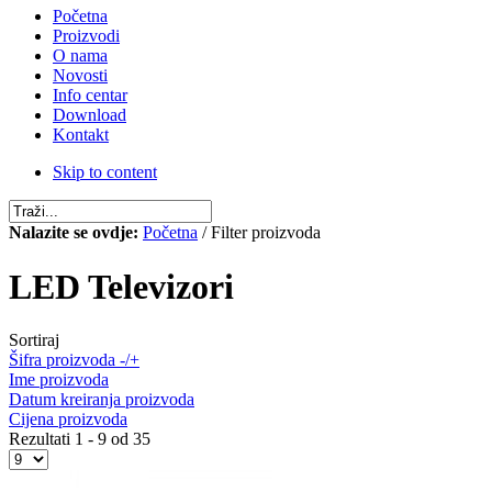
Početna
Proizvodi
O nama
Novosti
Info centar
Download
Kontakt
Skip to content
Nalazite se ovdje:
Početna
/ Filter proizvoda
LED Televizori
Sortiraj
Šifra proizvoda -/+
Ime proizvoda
Datum kreiranja proizvoda
Cijena proizvoda
Rezultati 1 - 9 od 35