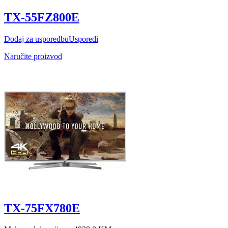
TX-55FZ800E
Dodaj za usporedbu
Usporedi
Naručite proizvod
TX-75FX780E