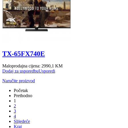
TX-65FX740E
Maloprodajna cijena:
2990,1 KM
Dodaj za usporedbu
Usporedi
Naručite proizvod
Početak
Prethodno
1
2
3
4
Slijedeće
Kraj