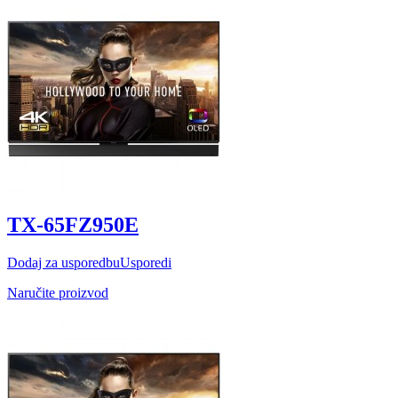
TX-65FZ950E
Dodaj za usporedbu
Usporedi
Naručite proizvod