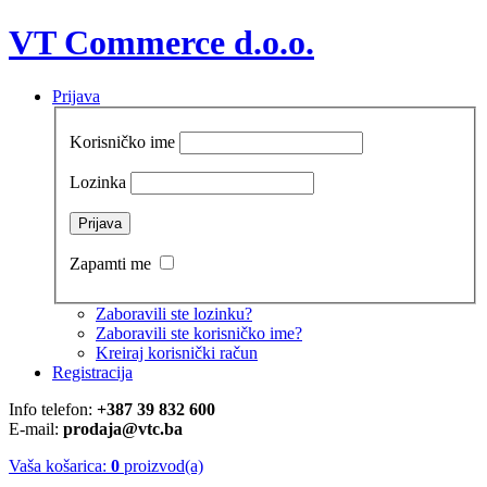
VT Commerce d.o.o.
Prijava
Korisničko ime
Lozinka
Zapamti me
Zaboravili ste lozinku?
Zaboravili ste korisničko ime?
Kreiraj korisnički račun
Registracija
Info telefon:
+387 39 832 600
E-mail:
prodaja@vtc.ba
Vaša košarica:
0
proizvod(a)