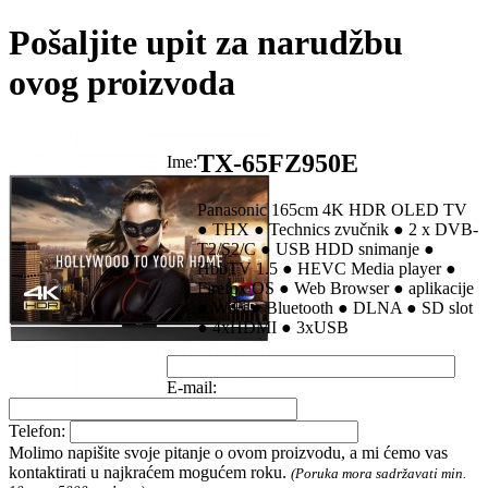
Pošaljite upit za narudžbu
ovog proizvoda
TX-65FZ950E
Ime:
Panasonic 165cm 4K HDR OLED TV
● THX ● Technics zvučnik ● 2 x DVB-
T2/S2/C ● USB HDD snimanje ●
HbbTV 1.5 ● HEVC Media player ●
Firefox OS ● Web Browser ● aplikacije
● WiFi ● Bluetooth ● DLNA ● SD slot
● 4xHDMI ● 3xUSB
E-mail:
Telefon:
Molimo napišite svoje pitanje o ovom proizvodu, a mi ćemo vas
kontaktirati u najkraćem mogućem roku.
(Poruka mora sadržavati min.