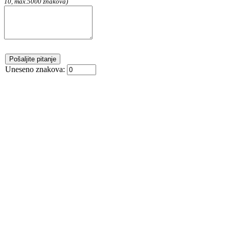
10, max.5000 znakova)
Uneseno znakova: