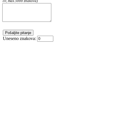
10, max.5000 znakova)
Uneseno znakova: