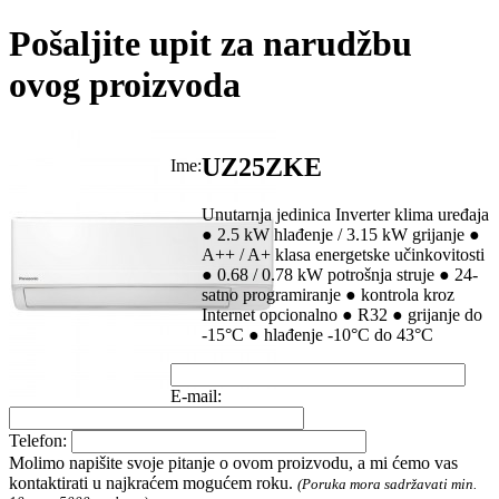
Pošaljite upit za narudžbu
ovog proizvoda
UZ25ZKE
Ime:
Unutarnja jedinica Inverter klima uređaja
● 2.5 kW hlađenje / 3.15 kW grijanje ●
A++ / A+ klasa energetske učinkovitosti
● 0.68 / 0.78 kW potrošnja struje ● 24-
satno programiranje ● kontrola kroz
Internet opcionalno ● R32 ● grijanje do
-15°C ● hlađenje -10°C do 43°C
E-mail:
Telefon:
Molimo napišite svoje pitanje o ovom proizvodu, a mi ćemo vas
kontaktirati u najkraćem mogućem roku.
(Poruka mora sadržavati min.