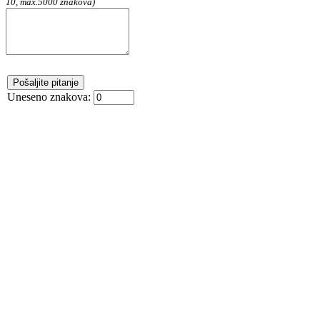
10, max.5000 znakova)
Uneseno znakova: