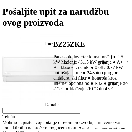
Pošaljite upit za narudžbu
ovog proizvoda
BZ25ZKE
Ime:
Panasonic Inverter klima uređaj ● 2.5
kW hlađenje / 3.15 kW grijanje ● A++ /
A+ klasa en. učink. ● 0.68 / 0.77 kW
potrošnja struje ● 24-satno prog. ●
antialergijski filter ● kontrola kroz
Internet opcionalno ● R32 ● grijanje do
-15°C ● hlađenje -10°C do 43°C
E-mail:
Telefon:
Molimo napišite svoje pitanje o ovom proizvodu, a mi ćemo vas
kontaktirati u najkraćem mogućem roku.
(Poruka mora sadržavati min.