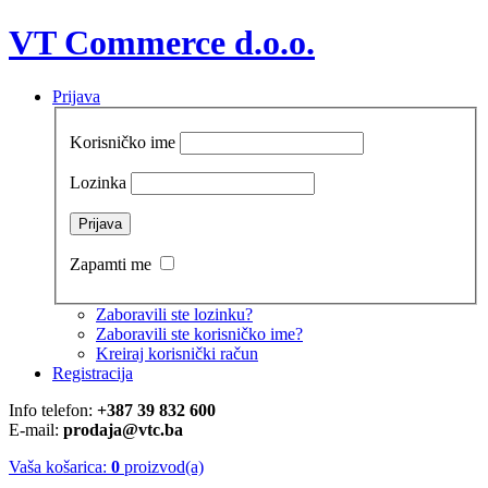
VT Commerce d.o.o.
Prijava
Korisničko ime
Lozinka
Zapamti me
Zaboravili ste lozinku?
Zaboravili ste korisničko ime?
Kreiraj korisnički račun
Registracija
Info telefon:
+387 39 832 600
E-mail:
prodaja@vtc.ba
Vaša košarica:
0
proizvod(a)