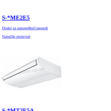
S-*ME2E5
Dodaj za usporedbu
Usporedi
Naručite proizvod
S-*MT2E5A