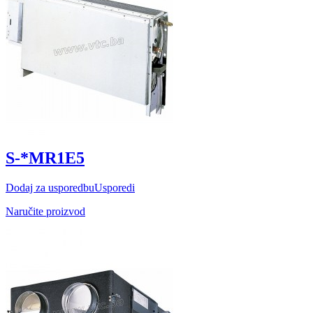
S-*MR1E5
Dodaj za usporedbu
Usporedi
Naručite proizvod