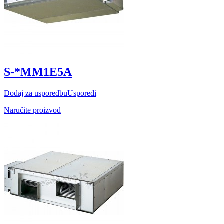
S-*MM1E5A
Dodaj za usporedbu
Usporedi
Naručite proizvod