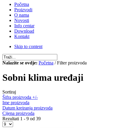
Početna
Proizvodi
O nama
Novosti
Info centar
Download
Kontakt
Skip to content
Nalazite se ovdje:
Početna
/ Filter proizvoda
Sobni klima uređaji
Sortiraj
Šifra proizvoda +/-
Ime proizvoda
Datum kreiranja proizvoda
Cijena proizvoda
Rezultati 1 - 9 od 39