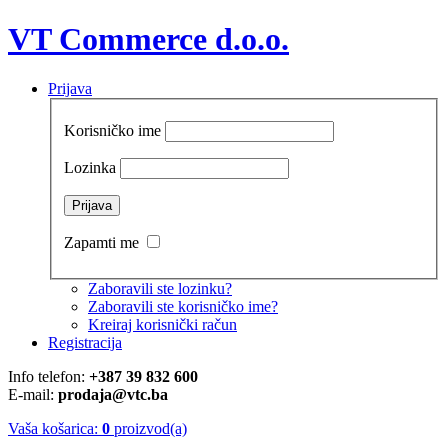
VT Commerce d.o.o.
Prijava
Korisničko ime
Lozinka
Zapamti me
Zaboravili ste lozinku?
Zaboravili ste korisničko ime?
Kreiraj korisnički račun
Registracija
Info telefon:
+387 39 832 600
E-mail:
prodaja@vtc.ba
Vaša košarica:
0
proizvod(a)