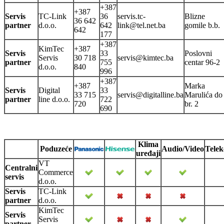
+387
+387
Servis
TC-Link
36
servis.tc-
Blizne
36 642
partner
d.o.o.
642
link@tel.net.ba
gomile b.b.
642
177
+387
KimTec
+387
Servis
33
Poslovni
Servis
30 718
servis@kimtec.ba
partner
755
centar 96-2
d.o.o.
840
996
+387
+387
Marka
Servis
Digital
33
33 715
servis@digitalline.ba
Marulića do
partner
line d.o.o.
722
720
br. 2
690
Klima
Poduzeće
Audio/Video
Telek
uređaji
VT
Centralni
Commerce
servis
d.o.o.
Servis
TC-Link
partner
d.o.o.
KimTec
Servis
Servis
partner