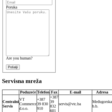
Poruka
Are you human?
Pošalji
Servisna mreža
Poduzeće
Telefon
Fax
E-mail
Adresa
+387
VT
+387
Centralni
39
Međugorska
Commerce
39 830
servis@vtc.ba
Servis
832
b.b.
d.o.o.
910
601