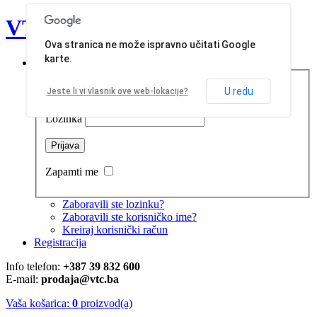
VT Commerce d.o.o.
Ova stranica ne može ispravno učitati Google
karte.
Prijava
U redu
Jeste li vi vlasnik ove web-lokacije?
Korisničko ime
Lozinka
Zapamti me
Zaboravili ste lozinku?
Zaboravili ste korisničko ime?
Kreiraj korisnički račun
Registracija
Info telefon:
+387 39 832 600
E-mail:
prodaja@vtc.ba
Vaša košarica:
0
proizvod(a)