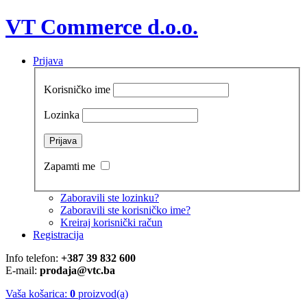
VT Commerce d.o.o.
Prijava
Korisničko ime
Lozinka
Zapamti me
Zaboravili ste lozinku?
Zaboravili ste korisničko ime?
Kreiraj korisnički račun
Registracija
Info telefon:
+387 39 832 600
E-mail:
prodaja@vtc.ba
Vaša košarica:
0
proizvod(a)