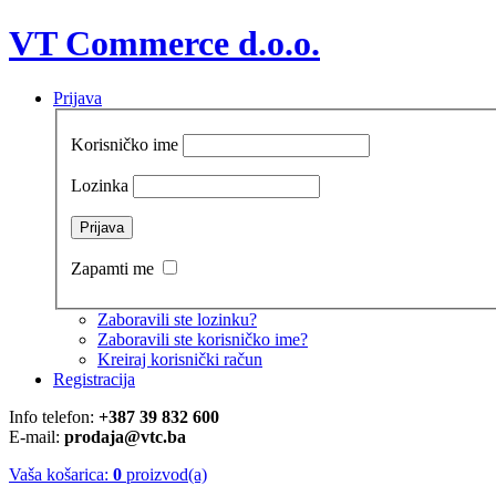
VT Commerce d.o.o.
Prijava
Korisničko ime
Lozinka
Zapamti me
Zaboravili ste lozinku?
Zaboravili ste korisničko ime?
Kreiraj korisnički račun
Registracija
Info telefon:
+387 39 832 600
E-mail:
prodaja@vtc.ba
Vaša košarica:
0
proizvod(a)