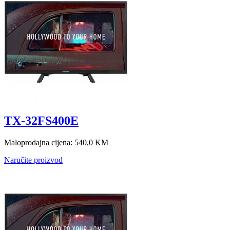
TX-32FS400E
Maloprodajna cijena:
540,0 KM
Naručite proizvod