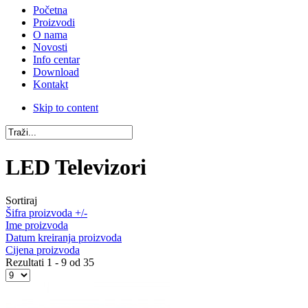
Početna
Proizvodi
O nama
Novosti
Info centar
Download
Kontakt
Skip to content
LED Televizori
Sortiraj
Šifra proizvoda +/-
Ime proizvoda
Datum kreiranja proizvoda
Cijena proizvoda
Rezultati 1 - 9 od 35