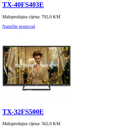
TX-40FS403E
Maloprodajna cijena:
792,0 KM
Naručite proizvod
TX-32FS500E
Maloprodajna cijena:
562,0 KM