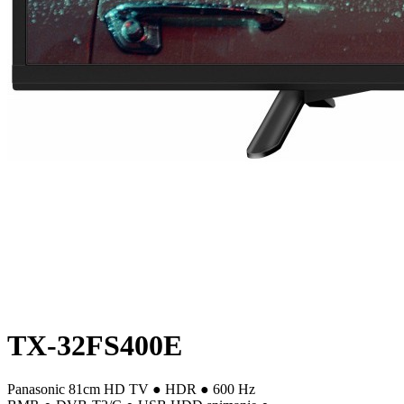
TX-32FS400E
Panasonic 81cm HD TV ● HDR ● 600 Hz