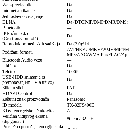
Web-preglednik
Da
Internet aplikacije
Da
Jednostavno zrcaljenje
Da
DLNA
Da (DTCP-IP/DMP/DMR/DMS)
Bluetooth
—
IP kućni nadzor
Da
(Crestron/Control4)
Reproduktor medijskih sadržaja
Da (2.0)*14
AVI/HEVC/MKV/WMV/MP4/M4
Podržani formati
MP3/AAC/WMA Pro/FLAC/Apple
Bluetooth Audio vezu
—
HbbTV
Da
Teletekst
1000P
USB-HDD snimanje (s
Da
premotavanjem TV-a uživo)
Slika u slici
PAT
HDAVI Control
Da
Zaštitni znak proizvođača
Panasonic
ID modela
TX-32FS400E
Klasa energetske učinkovitosti
A
Veličina vidljivog ekrana
80 cm / 32 inča
(dijagonala)
Prosječna potrošnja energije kada