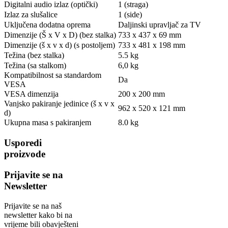
Digitalni audio izlaz (optički)
1 (straga)
Izlaz za slušalice
1 (side)
Uključena dodatna oprema
Daljinski upravljač za TV
Dimenzije (Š x V x D) (bez stalka)
733 x 437 x 69 mm
Dimenzije (š x v x d) (s postoljem)
733 x 481 x 198 mm
Težina (bez stalka)
5.5 kg
Težina (sa stalkom)
6,0 kg
Kompatibilnost sa standardom
Da
VESA
VESA dimenzija
200 x 200 mm
Vanjsko pakiranje jedinice (š x v x
962 x 520 x 121 mm
d)
Ukupna masa s pakiranjem
8.0 kg
Usporedi
proizvode
Prijavite se na
Newsletter
Prijavite se na naš
newsletter kako bi na
vrijeme bili obavješteni