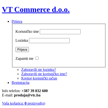
VT Commerce d.o.o.
Prijava
Korisničko ime
Lozinka
Zapamti me
Zaboravili ste lozinku?
Zaboravili ste korisničko ime?
Kreiraj korisnički račun
Registracija
Info telefon:
+387 39 832 600
E-mail:
prodaja@vtc.ba
Vaša košarica:
0
proizvod(a)