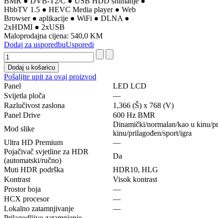
BMR ● DVB-T2/C ● USB HDD snimanje ●
HbbTV 1.5 ● HEVC Media player ● Web
Browser ● aplikacije ● WiFi ● DLNA ●
2xHDMI ● 2xUSB
Maloprodajna cijena:
540,0 KM
Dodaj za usporedbu
Usporedi
Pošaljite upit za ovaj proizvod
Panel
LED LCD
Svijetla ploča
—
Razlučivost zaslona
1,366 (Š) x 768 (V)
Panel Drive
600 Hz BMR
Dinamički/normalan/kao u kinu/pr
Mod slike
kinu/prilagođen/sport/igra
Ultra HD Premium
—
Pojačivač svjetline za HDR
Da
(automatski/ručno)
Muti HDR podrška
HDR10, HLG
Kontrast
Visok kontrast
Prostor boja
—
HCX procesor
—
Lokalno zatamnjivanje
—
Prilagodljivo zatamnjenje