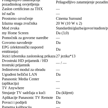
Prilagodljivo zatamnjenje pozadin
pozadinskog osvjetljenja
Zaslon certificiran za THX
—
isf način
—
Prostorno ozvučenje
Cinema Suround
Izlazna snaga zvučnika
20 W (10 W x 2)
Mod zvuka
Standardni/glazba/govor/stadion/p
my Home Screen
Da (3,0)
Pomoćnik za govorne naredbe
—
Govorno navođenje
Da
EPG (elektronički raspored
Da
emitiranja)
Jezici izbornika zaslonskog prikaza
27 jezika*13
Dvostruki HD prijamnik / HD
— / —
trostruki prijamnik
Jedinstveni modul za obradu
—
Ugrađeni bežični LAN
Da
Panasonic Media Center
—
(aplikacija)
TV Anywhere
—
Strujanje TV sadržaja u kući
Da (klijent)
Aplikacije Panasonic TV Remote
Da
Povuci i podijeli
Da
Pametna kalibracija
—