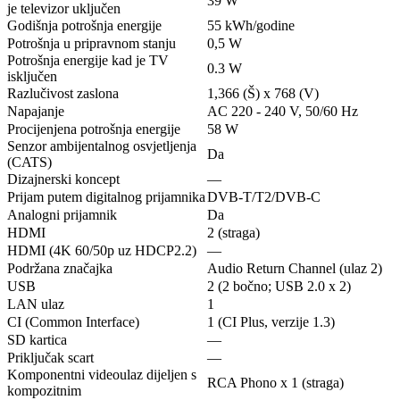
39 W
je televizor uključen
Godišnja potrošnja energije
55 kWh/godine
Potrošnja u pripravnom stanju
0,5 W
Potrošnja energije kad je TV
0.3 W
isključen
Razlučivost zaslona
1,366 (Š) x 768 (V)
Napajanje
AC 220 - 240 V, 50/60 Hz
Procijenjena potrošnja energije
58 W
Senzor ambijentalnog osvjetljenja
Da
(CATS)
Dizajnerski koncept
—
Prijam putem digitalnog prijamnika
DVB-T/T2/DVB-C
Analogni prijamnik
Da
HDMI
2 (straga)
HDMI (4K 60/50p uz HDCP2.2)
—
Podržana značajka
Audio Return Channel (ulaz 2)
USB
2 (2 bočno; USB 2.0 x 2)
LAN ulaz
1
CI (Common Interface)
1 (CI Plus, verzije 1.3)
SD kartica
—
Priključak scart
—
Komponentni videoulaz dijeljen s
RCA Phono x 1 (straga)
kompozitnim