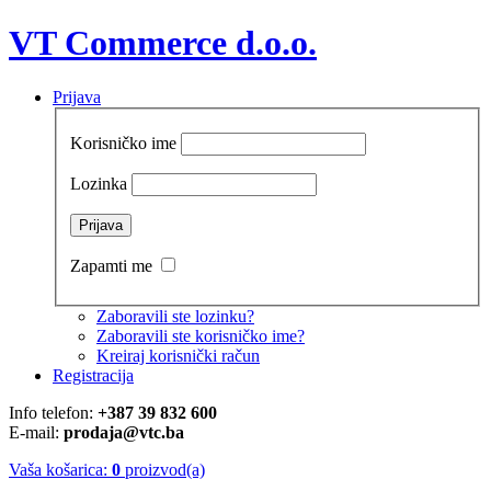
VT Commerce d.o.o.
Prijava
Korisničko ime
Lozinka
Zapamti me
Zaboravili ste lozinku?
Zaboravili ste korisničko ime?
Kreiraj korisnički račun
Registracija
Info telefon:
+387 39 832 600
E-mail:
prodaja@vtc.ba
Vaša košarica:
0
proizvod(a)