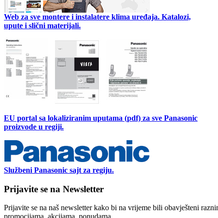
Web za sve montere i instalatere klima uređaja. Katalozi,
upute i slični materijali.
EU portal sa lokaliziranim uputama (pdf) za sve Panasonic
proizvode u regiji.
Službeni Panasonic sajt za regiju.
Prijavite se na Newsletter
Prijavite se na naš newsletter kako bi na vrijeme bili obavješteni razn
promocijama, akcijama, ponudama...