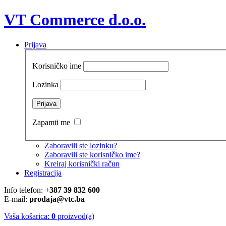
VT Commerce d.o.o.
Prijava
Korisničko ime
Lozinka
Zapamti me
Zaboravili ste lozinku?
Zaboravili ste korisničko ime?
Kreiraj korisnički račun
Registracija
Info telefon:
+387 39 832 600
E-mail:
prodaja@vtc.ba
Vaša košarica:
0
proizvod(a)