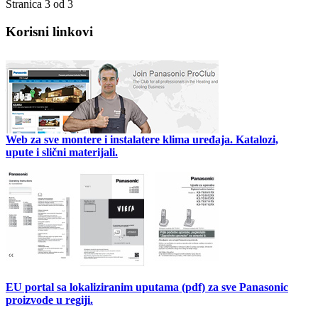
Stranica 3 od 3
Korisni linkovi
Web za sve montere i instalatere klima uređaja. Katalozi,
upute i slični materijali.
EU portal sa lokaliziranim uputama (pdf) za sve Panasonic
proizvode u regiji.