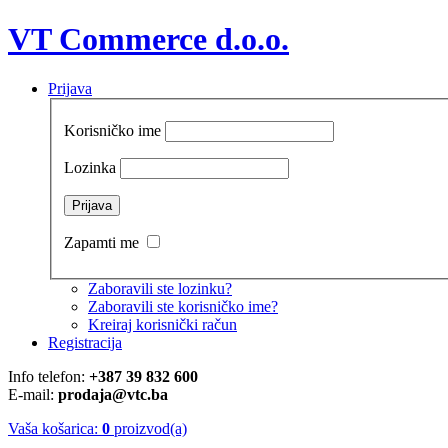
VT Commerce d.o.o.
Prijava
Korisničko ime
Lozinka
Zapamti me
Zaboravili ste lozinku?
Zaboravili ste korisničko ime?
Kreiraj korisnički račun
Registracija
Info telefon:
+387 39 832 600
E-mail:
prodaja@vtc.ba
Vaša košarica:
0
proizvod(a)