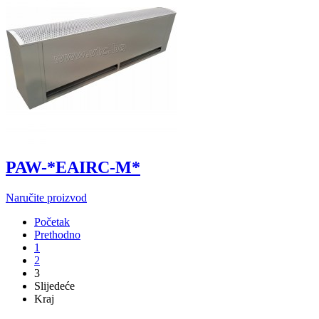
PAW-*EAIRC-M*
Naručite proizvod
Početak
Prethodno
1
2
3
Slijedeće
Kraj