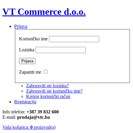
VT Commerce d.o.o.
Prijava
Korisničko ime
Lozinka
Zapamti me
Zaboravili ste lozinku?
Zaboravili ste korisničko ime?
Kreiraj korisnički račun
Registracija
Info telefon:
+387 39 832 600
E-mail:
prodaja@vtc.ba
Vaša košarica:
0
proizvod(a)