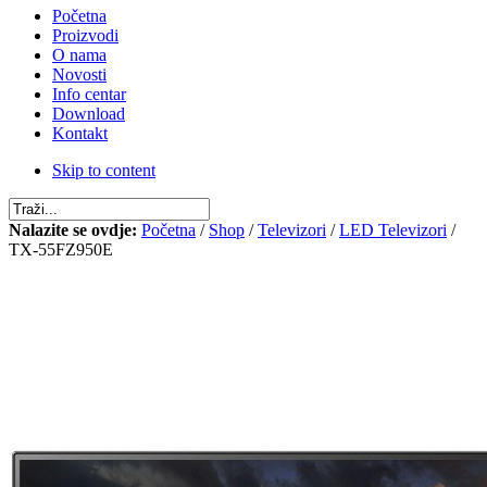
Početna
Proizvodi
O nama
Novosti
Info centar
Download
Kontakt
Skip to content
Nalazite se ovdje:
Početna
/
Shop
/
Televizori
/
LED Televizori
/
TX-55FZ950E