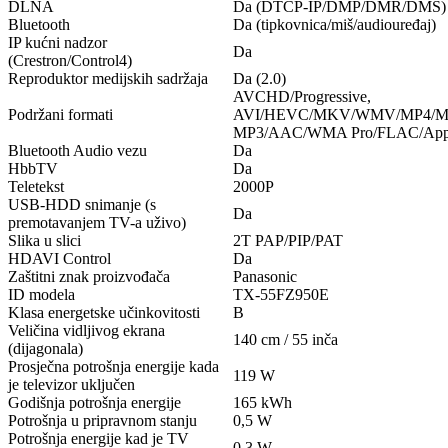
DLNA
Da (DTCP-IP/DMP/DMR/DMS)
Bluetooth
Da (tipkovnica/miš/audiouređaj)
IP kućni nadzor
Da
(Crestron/Control4)
Reproduktor medijskih sadržaja
Da (2.0)
AVCHD/Progressive,
Podržani formati
AVI/HEVC/MKV/WMV/MP4/M4
MP3/AAC/WMA Pro/FLAC/Apple
Bluetooth Audio vezu
Da
HbbTV
Da
Teletekst
2000P
USB-HDD snimanje (s
Da
premotavanjem TV-a uživo)
Slika u slici
2T PAP/PIP/PAT
HDAVI Control
Da
Zaštitni znak proizvođača
Panasonic
ID modela
TX-55FZ950E
Klasa energetske učinkovitosti
B
Veličina vidljivog ekrana
140 cm / 55 inča
(dijagonala)
Prosječna potrošnja energije kada
119 W
je televizor uključen
Godišnja potrošnja energije
165 kWh
Potrošnja u pripravnom stanju
0,5 W
Potrošnja energije kad je TV
0.3 W