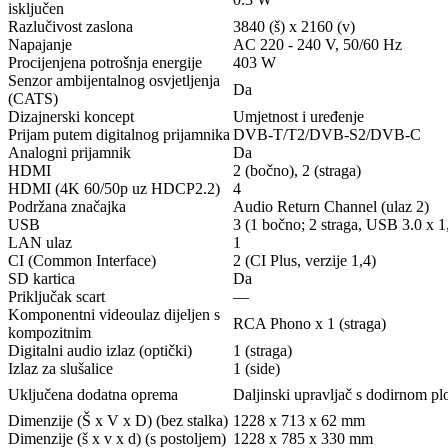
isključen
Razlučivost zaslona
3840 (š) x 2160 (v)
Napajanje
AC 220 - 240 V, 50/60 Hz
Procijenjena potrošnja energije
403 W
Senzor ambijentalnog osvjetljenja
Da
(CATS)
Dizajnerski koncept
Umjetnost i uređenje
Prijam putem digitalnog prijamnika
DVB-T/T2/DVB-S2/DVB-C
Analogni prijamnik
Da
HDMI
2 (bočno), 2 (straga)
HDMI (4K 60/50p uz HDCP2.2)
4
Podržana značajka
Audio Return Channel (ulaz 2)
USB
3 (1 bočno; 2 straga, USB 3.0 x 1
LAN ulaz
1
CI (Common Interface)
2 (CI Plus, verzije 1,4)
SD kartica
Da
Priključak scart
—
Komponentni videoulaz dijeljen s
RCA Phono x 1 (straga)
kompozitnim
Digitalni audio izlaz (optički)
1 (straga)
Izlaz za slušalice
1 (side)
Uključena dodatna oprema
Daljinski upravljač s dodirnom pl
Dimenzije (Š x V x D) (bez stalka)
1228 x 713 x 62 mm
Dimenzije (š x v x d) (s postoljem)
1228 x 785 x 330 mm