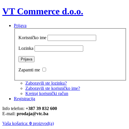
VT Commerce d.o.o.
Prijava
Korisničko ime
Lozinka
Zapamti me
Zaboravili ste lozinku?
Zaboravili ste korisničko ime?
Kreiraj korisnički račun
Registracija
Info telefon:
+387 39 832 600
E-mail:
prodaja@vtc.ba
Vaša košarica:
0
proizvod(a)