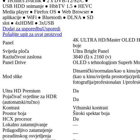
● Technics zvučnik ● 2 x DVB-T2/S2/C ●
USB HDD snimanje ● HbbTV 1.5 ● HEVC
Media player ● Firefox OS ● Web Browser ●
aplikacije ● WiFi ● Bluetooth ● DLNA ● SD
slot ● 4xHDMI ● 3xUSB
Dodaj za usporedbu
Usporedi
Pošaljite upit za ovaj proizvod
4K ULTRA HD/Master OLED HDR s
Panel
boje
Svijetla ploča
Ultra Bright Panel
Razlučivost zaslona
3840 (š) x 2160 (v)
Panel Drive
OLED s tehnologijom Superb Mo
Dinamički/normalan/kao u kinu/p
Mod slike
(kao u kinu/svijetla prostorija)/pr
fotografija/profesionalan 1/profesi
Ultra HD Premium
Da
Pojačivač svjetline za HDR
Da
(automatski/ručno)
Kontrast
Vrhunski kontrast
Prostor boja
Široki spektar boja
HCX procesor
Da
Lokalno zatamnjivanje
—
Prilagodljivo zatamnjenje
—
pozadinskog osvjetljenja