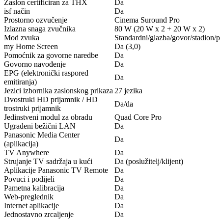
Zaslon certificiran za THX
Da
isf način
Da
Prostorno ozvučenje
Cinema Suround Pro
Izlazna snaga zvučnika
80 W (20 W x 2 + 20 W x 2)
Mod zvuka
Standardni/glazba/govor/stadion/
my Home Screen
Da (3,0)
Pomoćnik za govorne naredbe
Da
Govorno navođenje
Da
EPG (elektronički raspored
Da
emitiranja)
Jezici izbornika zaslonskog prikaza
27 jezika
Dvostruki HD prijamnik / HD
Da/da
trostruki prijamnik
Jedinstveni modul za obradu
Quad Core Pro
Ugrađeni bežični LAN
Da
Panasonic Media Center
Da
(aplikacija)
TV Anywhere
Da
Strujanje TV sadržaja u kući
Da (poslužitelj/klijent)
Aplikacije Panasonic TV Remote
Da
Povuci i podijeli
Da
Pametna kalibracija
Da
Web-preglednik
Da
Internet aplikacije
Da
Jednostavno zrcaljenje
Da