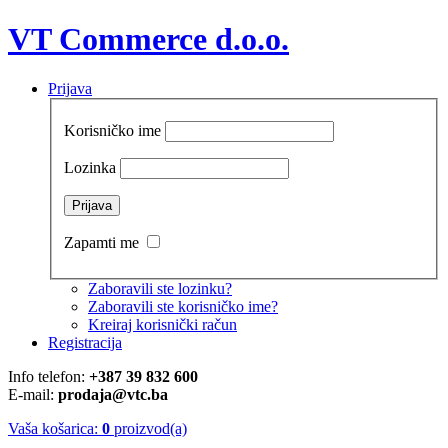
VT Commerce d.o.o.
Prijava
Korisničko ime
Lozinka
Zapamti me
Zaboravili ste lozinku?
Zaboravili ste korisničko ime?
Kreiraj korisnički račun
Registracija
Info telefon:
+387 39 832 600
E-mail:
prodaja@vtc.ba
Vaša košarica:
0
proizvod(a)