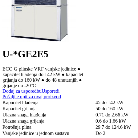
U-*GE2E5
ECO G plinske VRF vanjske jedinice ●
kapacitet hlađenja do 142 kW ● kapacitet
grijanja do 160 kW ● do 48 unutarnjih ●
grijanje do -20°C
Dodaj za usporedbu
Usporedi
Pošaljite upit za ovaj proizvod
Kapacitet hlađenja
45 do 142 kW
Kapacitet grijanja
50 do 160 kW
Ulazna snaga hlađenja
0.71 do 2.66 kW
Ulazna snaga grijanja
0.6 do 1.66 kW
Potrošnja plina
29.7 do 124.6 kW
Vanjske jedinice u jednom sustavu
Do 2