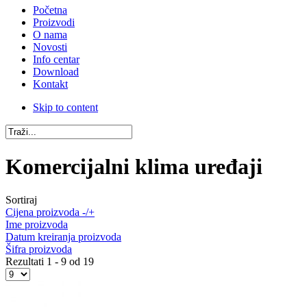
Početna
Proizvodi
O nama
Novosti
Info centar
Download
Kontakt
Skip to content
Komercijalni klima uređaji
Sortiraj
Cijena proizvoda -/+
Ime proizvoda
Datum kreiranja proizvoda
Šifra proizvoda
Rezultati 1 - 9 od 19