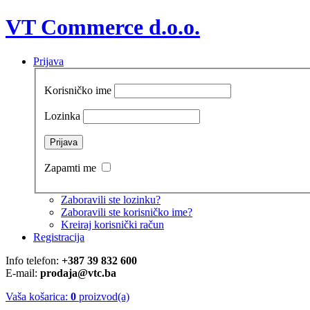
VT Commerce d.o.o.
Prijava
Korisničko ime
Lozinka
Zapamti me
Zaboravili ste lozinku?
Zaboravili ste korisničko ime?
Kreiraj korisnički račun
Registracija
Info telefon:
+387 39 832 600
E-mail:
prodaja@vtc.ba
Vaša košarica:
0
proizvod(a)