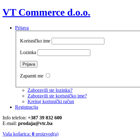
VT Commerce d.o.o.
Prijava
Korisničko ime
Lozinka
Zapamti me
Zaboravili ste lozinku?
Zaboravili ste korisničko ime?
Kreiraj korisnički račun
Registracija
Info telefon:
+387 39 832 600
E-mail:
prodaja@vtc.ba
Vaša košarica:
0
proizvod(a)