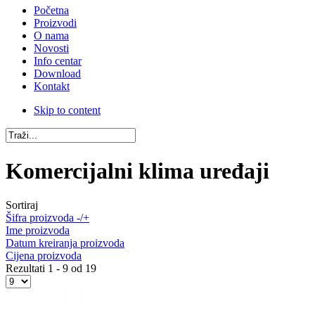
Početna
Proizvodi
O nama
Novosti
Info centar
Download
Kontakt
Skip to content
Komercijalni klima uređaji
Sortiraj
Šifra proizvoda -/+
Ime proizvoda
Datum kreiranja proizvoda
Cijena proizvoda
Rezultati 1 - 9 od 19