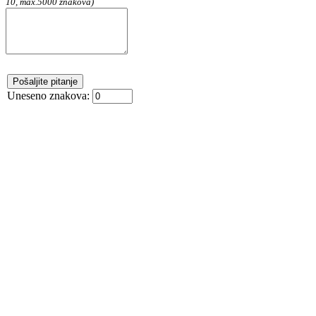
10, max.5000 znakova)
Uneseno znakova: