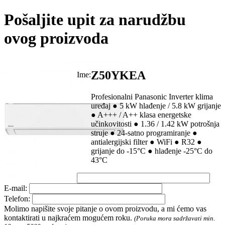
Pošaljite upit za narudžbu
ovog proizvoda
Z50YKEA
Ime:
Profesionalni Panasonic Inverter klima
uređaj ● 5 kW hlađenje / 5.8 kW grijanje
● A+++ / A++ klasa energetske
učinkovitosti ● 1.36 / 1.42 kW potrošnja
struje ● 24-satno programiranje ●
antialergijski filter ● WiFi ● R32 ●
grijanje do -15°C ● hlađenje -25°C do
43°C
E-mail:
Telefon:
Molimo napišite svoje pitanje o ovom proizvodu, a mi ćemo vas
kontaktirati u najkraćem mogućem roku.
(Poruka mora sadržavati min.