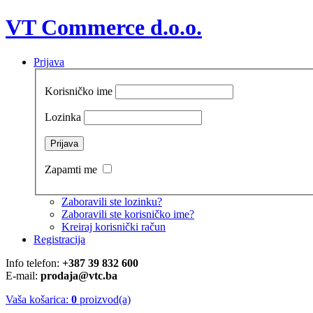
VT Commerce d.o.o.
Prijava
Korisničko ime
Lozinka
Zapamti me
Zaboravili ste lozinku?
Zaboravili ste korisničko ime?
Kreiraj korisnički račun
Registracija
Info telefon:
+387 39 832 600
E-mail:
prodaja@vtc.ba
Vaša košarica:
0
proizvod(a)