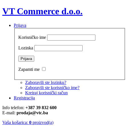
VT Commerce d.o.o.
Prijava
Korisničko ime
Lozinka
Zapamti me
Zaboravili ste lozinku?
Zaboravili ste korisničko ime?
Kreiraj korisnički račun
Registracija
Info telefon:
+387 39 832 600
E-mail:
prodaja@vtc.ba
Vaša košarica:
0
proizvod(a)