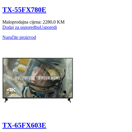
TX-55FX780E
Maloprodajna cijena:
2280,0 KM
Dodaj za usporedbu
Usporedi
Naručite proizvod
TX-65FX603E