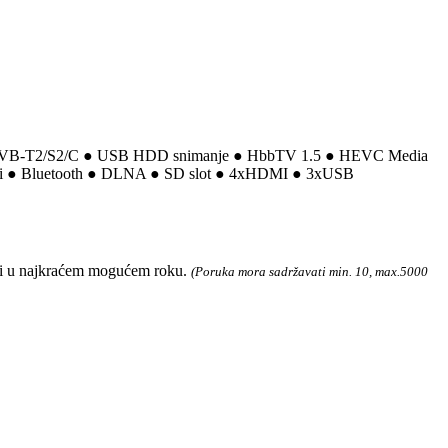
VB-T2/S2/C ● USB HDD snimanje ● HbbTV 1.5 ● HEVC Media
WiFi ● Bluetooth ● DLNA ● SD slot ● 4xHDMI ● 3xUSB
ati u najkraćem mogućem roku.
(Poruka mora sadržavati min. 10, max.5000