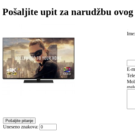
Pošaljite upit za narudžbu ovog
Ime
E-m
Tel
Mol
znak
Uneseno znakova: