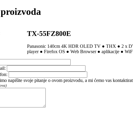
 proizvoda
TX-55FZ800E
:
Panasonic 140cm 4K HDR OLED TV ● THX ● 2 x D
player ● Firefox OS ● Web Browser ● aplikacije ● 
ail:
efon:
imo napišite svoje pitanje o ovom proizvodu, a mi ćemo vas kontaktir
ova)