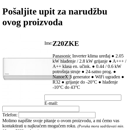
Pošaljite upit za narudžbu
ovog proizvoda
Z20ZKE
Ime:
Panasonic Inverter klima uređaj ● 2.05
kW hlađenje / 2.8 kW grijanje ● A+++ /
A++ klasa en. učink. ● 0.44 / 0.6 kW
potrošnja struje ● 24-satno prog. ●
NanoeX 3 generator ● WiFi ugrađen ●
R32 ● grijanje do -20°C ● hlađenje
-10°C do 43°C
E-mail:
Telefon:
Molimo napišite svoje pitanje o ovom proizvodu, a mi ćemo vas
kontaktirati u najkraćem mogućem roku.
(Poruka mora sadržavati min.