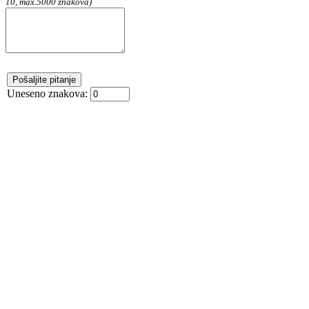
10, max.5000 znakova)
Uneseno znakova: