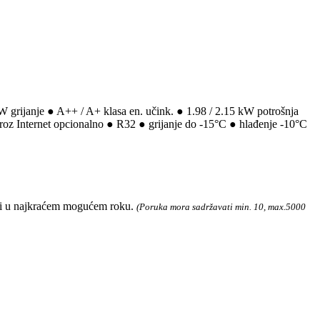
W grijanje ● A++ / A+ klasa en. učink. ● 1.98 / 2.15 kW potrošnja
a kroz Internet opcionalno ● R32 ● grijanje do -15°C ● hlađenje -10°C
ati u najkraćem mogućem roku.
(Poruka mora sadržavati min. 10, max.5000