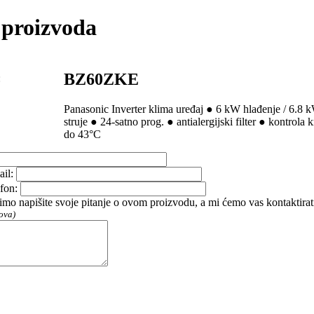
 proizvoda
BZ60ZKE
:
Panasonic Inverter klima uređaj ● 6 kW hlađenje / 6.8 k
struje ● 24-satno prog. ● antialergijski filter ● kontrol
do 43°C
ail:
efon:
imo napišite svoje pitanje o ovom proizvodu, a mi ćemo vas kontaktir
ova)