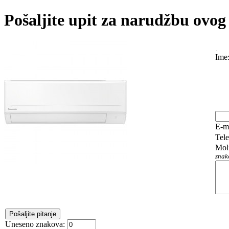
Pošaljite upit za narudžbu ovog
Ime
E-m
Tel
Mol
znak
Uneseno znakova: