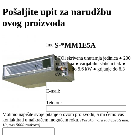
Pošaljite upit za narudžbu
ovog proizvoda
S-*MM1E5A
Ime:
ECOi skrivena unutarnja jedinica ● 200
mm visina ● varijabilni statični tlak ●
hlađenje do 5.6 kW ● grijanje do 6.3
kW
E-mail:
Telefon:
Molimo napišite svoje pitanje o ovom proizvodu, a mi ćemo vas
kontaktirati u najkraćem mogućem roku.
(Poruka mora sadržavati min.
10, max.5000 znakova)