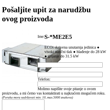
Pošaljite upit za narudžbu
ovog proizvoda
S-*ME2E5
Ime:
ECOi skrivena unutarnja jedinica ●
visoki statični tlak ● hlađenje do 28 kW
● grijanje do 31.5 kW
E-mail:
Telefon:
Molimo napišite svoje pitanje o ovom
proizvodu, a mi ćemo vas kontaktirati u najkraćem mogućem roku.
(Poruka mora sadržavati min. 10, max.5000 znakova)