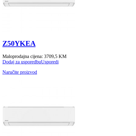
Z50YKEA
Maloprodajna cijena:
3709,5 KM
Dodaj za usporedbu
Usporedi
Naručite proizvod