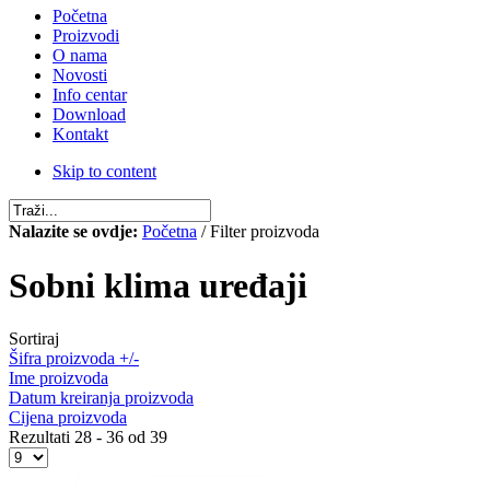
Početna
Proizvodi
O nama
Novosti
Info centar
Download
Kontakt
Skip to content
Nalazite se ovdje:
Početna
/ Filter proizvoda
Sobni klima uređaji
Sortiraj
Šifra proizvoda +/-
Ime proizvoda
Datum kreiranja proizvoda
Cijena proizvoda
Rezultati 28 - 36 od 39