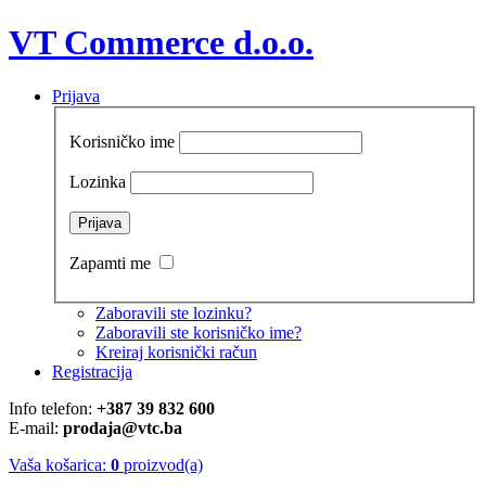
VT Commerce d.o.o.
Prijava
Korisničko ime
Lozinka
Zapamti me
Zaboravili ste lozinku?
Zaboravili ste korisničko ime?
Kreiraj korisnički račun
Registracija
Info telefon:
+387 39 832 600
E-mail:
prodaja@vtc.ba
Vaša košarica:
0
proizvod(a)