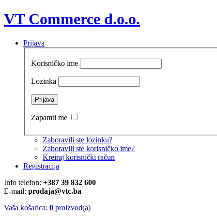
VT Commerce d.o.o.
Prijava
Korisničko ime
Lozinka
Zapamti me
Zaboravili ste lozinku?
Zaboravili ste korisničko ime?
Kreiraj korisnički račun
Registracija
Info telefon:
+387 39 832 600
E-mail:
prodaja@vtc.ba
Vaša košarica:
0
proizvod(a)