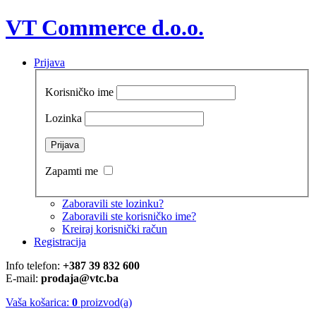
VT Commerce d.o.o.
Prijava
Korisničko ime
Lozinka
Zapamti me
Zaboravili ste lozinku?
Zaboravili ste korisničko ime?
Kreiraj korisnički račun
Registracija
Info telefon:
+387 39 832 600
E-mail:
prodaja@vtc.ba
Vaša košarica:
0
proizvod(a)