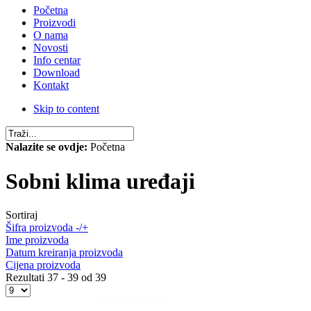
Početna
Proizvodi
O nama
Novosti
Info centar
Download
Kontakt
Skip to content
Nalazite se ovdje:
Početna
Sobni klima uređaji
Sortiraj
Šifra proizvoda -/+
Ime proizvoda
Datum kreiranja proizvoda
Cijena proizvoda
Rezultati 37 - 39 od 39